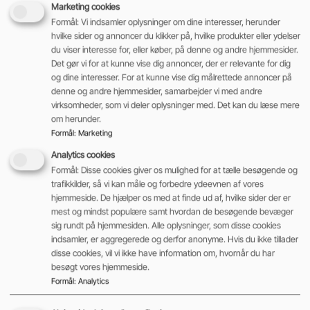
Marketing cookies
bæreevne i forhold til de materialer, der skal
Formål: Vi indsamler oplysninger om dine interesser, herunder
transporteres.
hvilke sider og annoncer du klikker på, hvilke produkter eller ydelser
Tjek sikkerhedsfunktionerne:
En pallestabler
du viser interesse for, eller køber, på denne og andre hjemmesider.
Det gør vi for at kunne vise dig annoncer, der er relevante for dig
med gode sikkerhedsfunktioner er
og dine interesser. For at kunne vise dig målrettede annoncer på
afgørende for at undgå ulykker. Kontroller,
denne og andre hjemmesider, samarbejder vi med andre
om pallestableren har funktioner som f.eks.
virksomheder, som vi deler oplysninger med. Det kan du læse mere
om herunder.
nødstop, automatisk bremse og
Formål
:
Marketing
sikkerhedskontakter.
Analytics cookies
Hvor meget koster pallestabler?
Formål: Disse cookies giver os mulighed for at tælle besøgende og
trafikkilder, så vi kan måle og forbedre ydeevnen af vores
Pallestablere er et uundværligt værktøj i mange
hjemmeside. De hjælper os med at finde ud af, hvilke sider der er
mest og mindst populære samt hvordan de besøgende bevæger
virksomheder, der ofte håndterer store mængder
sig rundt på hjemmesiden. Alle oplysninger, som disse cookies
af paller. Priserne på pallestablere kan variere
indsamler, er aggregerede og derfor anonyme. Hvis du ikke tillader
disse cookies, vil vi ikke have information om, hvornår du har
afhængigt af faktorer som kapacitet, størrelse og
besøgt vores hjemmeside.
funktioner.
Formål
:
Analytics
En manuel palleløfter kan typisk købes for et sted