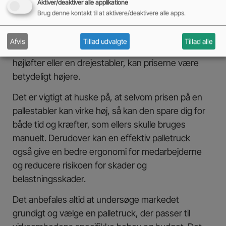
Aktiver/deaktiver alle applikatione
mellem 5.000 og 15.000 kroner, mens en elektrisk
Brug denne kontakt til at aktivere/deaktivere alle apps.
palletruck kan koste mellem 20.000 og 50.000
kroner. Hvis man har behov for en mere avanceret
Afvis
Tillad udvalgte
Tillad alle
pallestabler med flere funktioner, som f.eks. en
højløfter eller en drejestabler, kan priserne være
betydeligt højere.
Det er vigtigt at huske på, at selvom prisen på en
pallestabler kan virke høj, så kan den spare dig for
både tid og kræfter, som ellers skulle bruges
manuelt. Derudover kan en effektiv palletruck
også give en bedre ergonomi for medarbejderne
og reducere risikoen for skader og
belastningsskader.
Det anbefales altid at undersøge markedet
grundigt og vælge en palletruck, der passer til