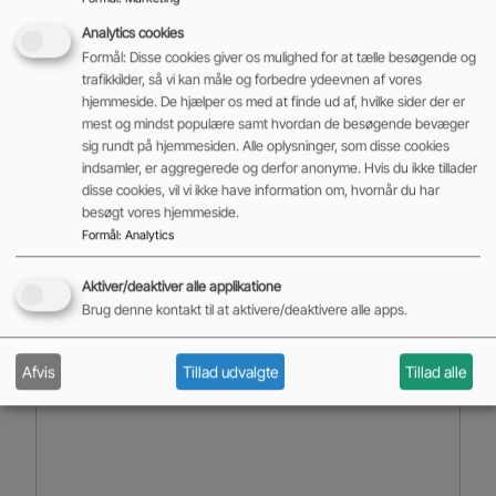
Analytics cookies
Art
Formål: Disse cookies giver os mulighed for at tælle besøgende og
Nye maskiner
,
Eltruck
trafikkilder, så vi kan måle og forbedre ydeevnen af vores
Kapacitet
hjemmeside. De hjælper os med at finde ud af, hvilke sider der er
7000 kg
mest og mindst populære samt hvordan de besøgende bevæger
sig rundt på hjemmesiden. Alle oplysninger, som disse cookies
indsamler, er aggregerede og derfor anonyme. Hvis du ikke tillader
Læs mere
disse cookies, vil vi ikke have information om, hvornår du har
besøgt vores hjemmeside.
Formål
:
Analytics
Aktiver/deaktiver alle applikatione
Brug denne kontakt til at aktivere/deaktivere alle apps.
Afvis
Tillad udvalgte
Tillad alle