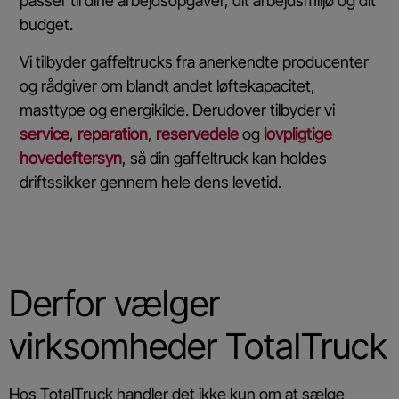
passer til dine arbejdsopgaver, dit arbejdsmiljø og dit
budget.
Vi tilbyder gaffeltrucks fra anerkendte producenter
og rådgiver om blandt andet løftekapacitet,
masttype og energikilde. Derudover tilbyder vi
service
,
reparation
,
reservedele
og
lovpligtige
hovedeftersyn
, så din gaffeltruck kan holdes
driftssikker gennem hele dens levetid.
Derfor vælger
virksomheder TotalTruck
Hos TotalTruck handler det ikke kun om at sælge