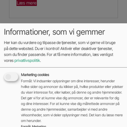
Læs mere
Informationer, som vi gemmer
Her kan du vurdere og tilpasse de tjenester, som vi gerne vil bruge
på dette websted. Du er i kontrol! Aktivér eller deaktiver tjenester,
som du finder passende. For at få mere information, læs venligst
vores
privatlivspolitik
.
Marketing cookies
Formål: Vi indsamler oplysninger om dine interesser, herunder
hvilke sider og annoncer du klikker på, hvilke produkter eller ydelser
du viser interesse for, eller køber, på denne og andre hjemmesider.
Det gør vi for at kunne vise dig annoncer, der er relevante for dig
og dine interesser. For at kunne vise dig målrettede annoncer på
denne og andre hjemmesider, samarbejder vi med andre
virksomheder, som vi deler oplysninger med. Det kan du læse mere
om herunder.
EP EFL703-HVD-6
Formål
:
Marketing