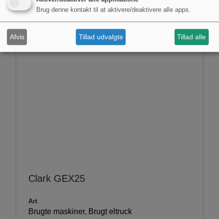
Brug denne kontakt til at aktivere/deaktivere alle apps.
Afvis
Tillad udvalgte
Tillad alle
Clark GEX25
Art
Brugte maskiner
,
Brugt eltruck