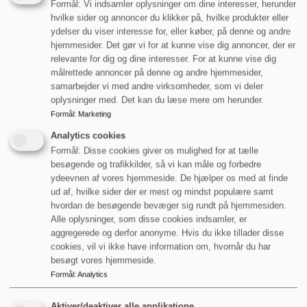
Formål: Vi indsamler oplysninger om dine interesser, herunder
hvilke sider og annoncer du klikker på, hvilke produkter eller
Toyota 8FBEKT18
ydelser du viser interesse for, eller køber, på denne og andre
hjemmesider. Det gør vi for at kunne vise dig annoncer, der er
relevante for dig og dine interesser. For at kunne vise dig
Art
målrettede annoncer på denne og andre hjemmesider,
Brugte maskiner
,
Brugt eltruck
samarbejder vi med andre virksomheder, som vi deler
Kapacitet
oplysninger med. Det kan du læse mere om herunder.
1800 kg
Formål
:
Marketing
Løftehøjde
Analytics cookies
4700 mm
Formål: Disse cookies giver os mulighed for at tælle
Byggehøjde
besøgende og trafikkilder, så vi kan måle og forbedre
2120 mm
ydeevnen af vores hjemmeside. De hjælper os med at finde
ud af, hvilke sider der er mest og mindst populære samt
Læs mere
hvordan de besøgende bevæger sig rundt på hjemmesiden.
Alle oplysninger, som disse cookies indsamler, er
aggregerede og derfor anonyme. Hvis du ikke tillader disse
154.500,00
kr.
cookies, vil vi ikke have information om, hvornår du har
besøgt vores hjemmeside.
ekskl. moms
Formål
:
Analytics
Aktiver/deaktiver alle applikatione