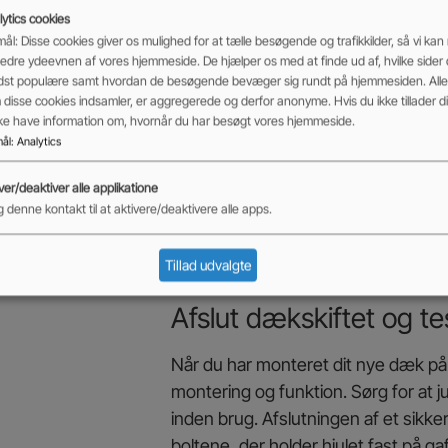
Kan jeg selv skifte dæk
ytics cookies
ål: Disse cookies giver os mulighed for at tælle besøgende og trafikkilder, så vi kan
edre ydeevnen af vores hjemmeside. De hjælper os med at finde ud af, hvilke sider
Ja, du kan selv skifte dæk på din ga
dst populære samt hvordan de besøgende bevæger sig rundt på hjemmesiden. Alle 
for at have det rette værktøj og fø
disse cookies indsamler, er aggregerede og derfor anonyme. Hvis du ikke tillader dis
ikke have information om, hvornår du har besøgt vores hjemmeside.
Hvad er de vigtigste s
ål
:
Analytics
dækskifte på en gaffel
ver/deaktiver alle applikatione
 denne kontakt til at aktivere/deaktivere alle apps.
De vigtigste sikkerhedsforanstaltnin
parkeret på en plan overflade, brug
Tillad udvalgte
jævnt og trinvis for at undgå ubalan
Afslut dækskiftet og te
Når du har monteret dit nye dæk på g
montering og funktion. Sørg for at 
inden brug. Afslutningen af et sikk
boltene, der holder hjulet fast på g