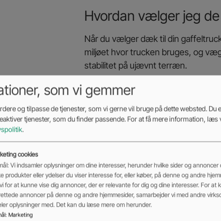
Hvordan vælger jeg de r
Når du vælger dæk til din gaffeltruck
miljøet hvor trucken bruges, og væ
stabilitet på ujævnt terræn.
Hvor ofte skal jeg kontr
ationer, som vi gemmer
dæk?
dere og tilpasse de tjenester, som vi gerne vil bruge på dette websted. Du er
deaktiver tjenester, som du finder passende. For at få mere information, læs 
Det anbefales at kontrollere lufttr
vspolitik
.
og før længere arbejdsopgaver for a
keting cookies
Hvad er tegnene på, at
ål: Vi indsamler oplysninger om dine interesser, herunder hvilke sider og annoncer d
ke produkter eller ydelser du viser interesse for, eller køber, på denne og andre hje
Tegn på, at dine truck dæk skal udski
vi for at kunne vise dig annoncer, der er relevante for dig og dine interesser. For at 
rettede annoncer på denne og andre hjemmesider, samarbejder vi med andre virk
og nedsat greb. Hvis dækkene er ove
deler oplysninger med. Det kan du læse mere om herunder.
for tegn på aldring.
ål
:
Marketing