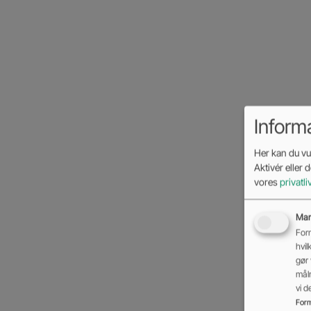
Inform
Her kan du vur
Aktivér eller 
vores
privatli
Mar
Form
hvil
gør 
mål
vi 
Form