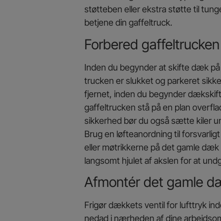
støtteben eller ekstra støtte til tu
betjene din gaffeltruck.
Forbered gaffeltrucken 
Inden du begynder at skifte dæk på di
trucken er slukket og parkeret sikke
fjernet, inden du begynder dækskiftet
gaffeltrucken stå på en plan overf
sikkerhed bør du også sætte kiler 
Brug en løfteanordning til forsvarlig
eller møtrikkerne på det gamle dæk
langsomt hjulet af akslen for at und
Afmontér det gamle d
Frigør dækkets ventil for lufttryk 
nedad i nærheden af dine arbejdsomr