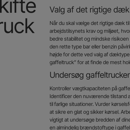
kifte
Valg af det rigtige dæk
truck
Når du skal vælge det rigtige dæk til 
arbejdstilsynets krav og miljøet, hvo
bedre stabilitet og mindske risikoen
den rette type bar eller benzin påvir
højde for dette ved valg af dæktype
gaffeltruck” for at finde de mest ho
Undersøg gaffeltrucke
Kontroller vægtkapaciteten på gaffe
Identificer den nuværende tilstand 
til farlige situationer. Vurder kørs
at sikre en glat og sikker kørsel. Arb
vigtigt at undersøge bredden af din
en almindelig brændstoftype i gaffelt