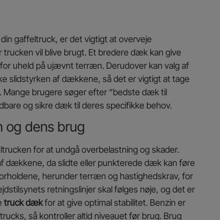
din gaffeltruck, er det vigtigt at overveje
r trucken vil blive brugt. Et bredere dæk kan give
 for uheld på ujævnt terræn. Derudover kan valg af
ke slidstyrken af dækkene, så det er vigtigt at tage
. Mange brugere søger efter “bedste dæk til
ldbare og sikre dæk til deres specifikke behov.
n og dens brug
ltrucken for at undgå overbelastning og skader.
af dækkene, da slidte eller punkterede dæk kan føre
elsforholdene, herunder terræn og hastighedskrav, for
ejdstilsynets retningslinjer skal følges nøje, og det er
e
truck dæk
for at give optimal stabilitet. Benzin er
rucks, så kontroller altid niveauet før brug. Brug