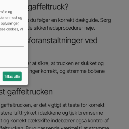
 på min gaffeltruck?
 måle og
 der er mest og
ffeltruck, hvis du følger en korrekt dækguide. Sørg
oplysninger,
lg de anbefalede sikkerhedsprocedurer nøje.
se cookies, vil
ikkerhedsforanstaltninger ved
truck?
ger inkluderer at sikre, at trucken er slukket og
e løfteanordninger korrekt, og stramme boltene
Tillad alle
ce.
st gaffeltrucken
affeltrucken, er det vigtigt at teste for korrekt
justere lufttrykket i dækkene og tjek bremserne
ert og korrekt dækskifte indebærer også kontrol af
affeltrucken. Brug passende værktøj til at stramme