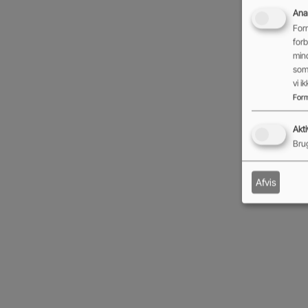
Anal
Form
forb
min
som 
vi 
Form
Akti
Brug
Afvis