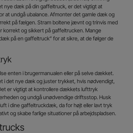
 nye dæk på din gaffeltruck, er det vigtigt at
for at undgå ubalance. Afmonter det gamle dæk og
rrekt på fælgen. Stram boltene jævnt og trinvis med
r korrekt og sikkert på gaffeltrucken. Mange
k på en gaffeltruck” for at sikre, at de følger de
tryk
lse enten i brugermanualen eller på selve dækket.
t i det nye dæk og juster trykket, hvis nødvendigt,
et er vigtigt at kontrollere dækkets lufttryk
kerheden og undgå unødvendige driftsstop. Husk
t i dine gaffeltruckdæk, da for højt eller lavt tryk
vt og skabe farlige situationer på arbejdspladsen.
trucks