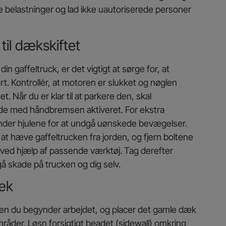
nge belastninger og lad ikke uautoriserede personer
til dækskiftet
n gaffeltruck, er det vigtigt at sørge for, at
rt. Kontrollér, at motoren er slukket og nøglen
. Når du er klar til at parkere den, skal
lade med håndbremsen aktiveret. For ekstra
under hjulene for at undgå uønskede bevægelser.
t at hæve gaffeltrucken fra jorden, og fjern boltene
 ved hjælp af passende værktøj. Tag derefter
gå skade på trucken og dig selv.
æk
inden du begynder arbejdet, og placer det gamle dæk
åder. Løsn forsigtigt beadet (sidewall) omkring