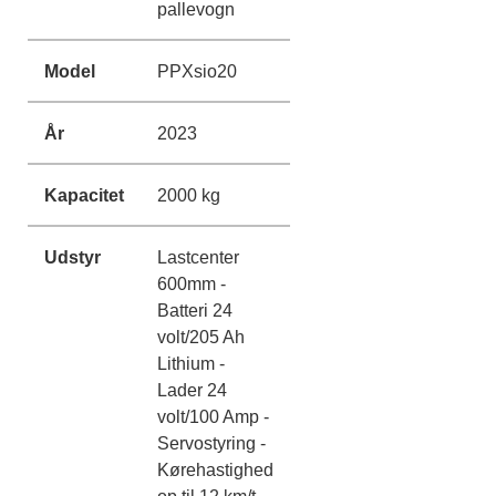
pallevogn
Model
PPXsio20
År
2023
Kapacitet
2000 kg
Udstyr
Lastcenter
600mm -
Batteri 24
volt/205 Ah
Lithium -
Lader 24
volt/100 Amp -
Servostyring -
Kørehastighed
op til 12 km/t