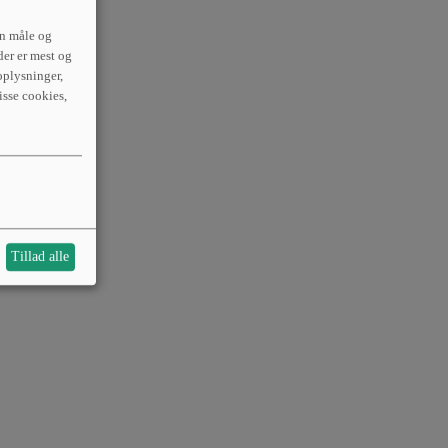
an måle og
der er mest og
plysninger,
isse cookies,
Tillad alle