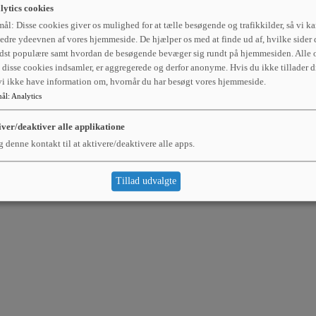
lytics cookies
ål: Disse cookies giver os mulighed for at tælle besøgende og trafikkilder, så vi k
edre ydeevnen af vores hjemmeside. De hjælper os med at finde ud af, hvilke sider 
dst populære samt hvordan de besøgende bevæger sig rundt på hjemmesiden. Alle o
disse cookies indsamler, er aggregerede og derfor anonyme. Hvis du ikke tillader d
 vi ikke have information om, hvornår du har besøgt vores hjemmeside.
ål
:
Analytics
iver/deaktiver alle applikatione
 denne kontakt til at aktivere/deaktivere alle apps.
Tillad udvalgte