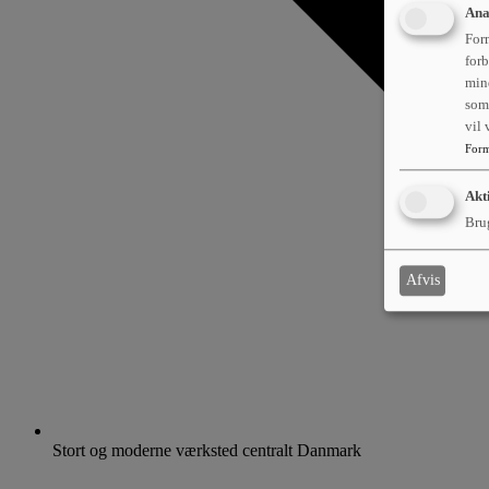
Ana
Form
forb
min
som 
vil
Form
Akt
Brug
Afvis
Stort og moderne værksted centralt Danmark