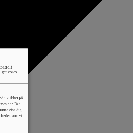
kontrol!
ligst vores
 du klikker på,
mmesider. Det
 kunne vise dig
mheder, som vi