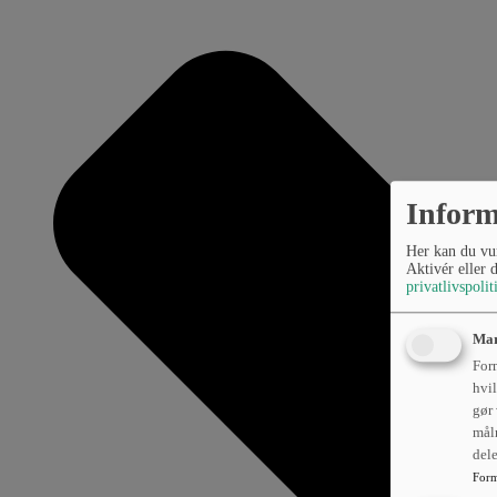
Inform
Her kan du vur
Aktivér eller 
privatlivspolit
Mar
Form
hvil
gør 
mål
del
Form