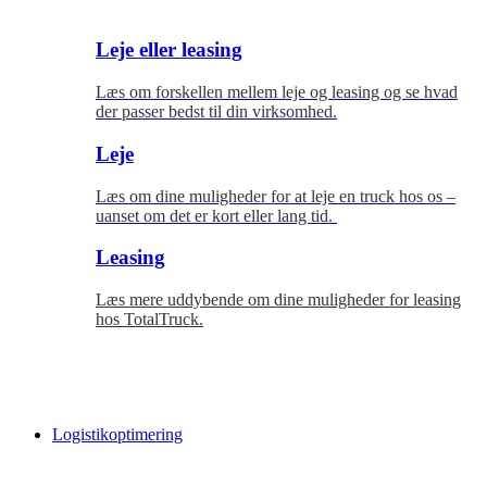
Leje eller leasing
Læs om forskellen mellem leje og leasing og se hvad
der passer bedst til
din virksomhed.
Leje
Læs om dine muligheder for at leje en truck hos os –
uanset om det er kort eller lang tid.
Leasing
Læs mere uddybende om dine muligheder for leasing
hos TotalTruck.
Logistikoptimering