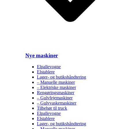
Nye maskiner
Elpallevogne
Elstablere
Lager- og butikshåndtering
– Manuelle maskiner
– Elektriske maskiner
Rengøringsmaskiner
– Gulvfejemaskiner
– Gulvvaskemaskiner
Tilbehør til truck
Elpallevogne
Elstablere
Lager- og butikshåndtering
– Manuelle maskiner