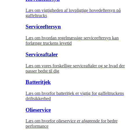
Læs om vigtigheden af lovpligtige hovedeftersyn på
gaffeltrucks
Serviceeftersyn
Læs om hvordan regelmæssige serviceeftersyn kan
forlænge truckens levetid
Serviceaftaler
Læs om vores forskellige serviceaftaler og se hvad der
passer bedst til dig
Batteritjek
Læs om hvorfor batteritjek er vigtig for gaffeltruckens
driftsikkerhed
Olieservice
Læs om hvorfor olieservice er afgørende for bedre
performance