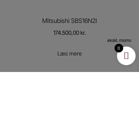
Mitsubishi SBS16N2I
174.500,00
kr.
ekskl. moms
0
Læs mere
Vi støtter