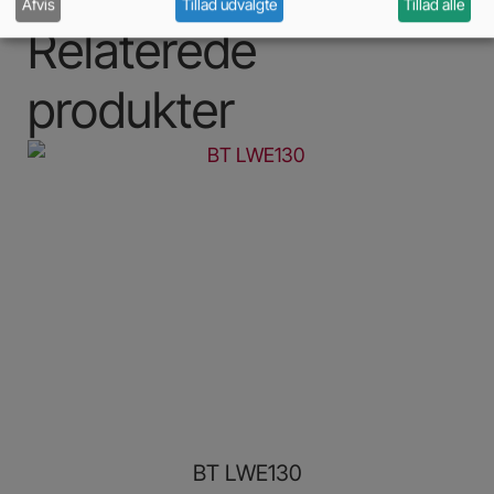
Afvis
Tillad udvalgte
Tillad alle
Relaterede
produkter
BT LWE130