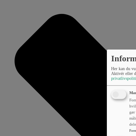
Inform
Her kan du vur
Aktivér eller 
privatlivspolit
Mar
Form
hvil
gør 
mål
del
Form