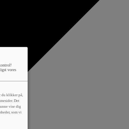
kontrol!
ligst vores
 du klikker på,
mmesider. Det
 kunne vise dig
mheder, som vi