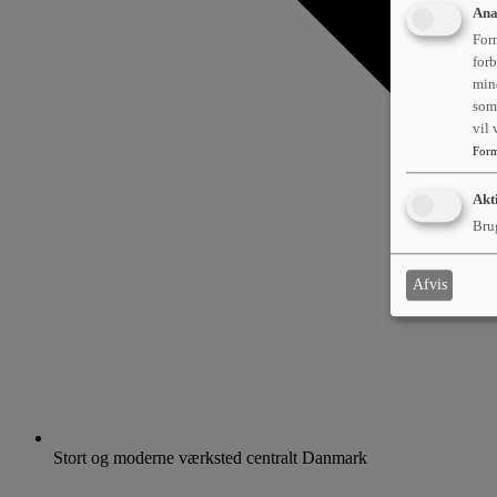
Ana
Form
forb
min
som 
vil
Form
Akt
Brug
Afvis
Stort og moderne værksted centralt Danmark