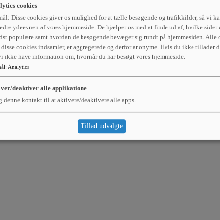
lytics cookies
ål: Disse cookies giver os mulighed for at tælle besøgende og trafikkilder, så vi k
edre ydeevnen af vores hjemmeside. De hjælper os med at finde ud af, hvilke sider 
dst populære samt hvordan de besøgende bevæger sig rundt på hjemmesiden. Alle o
disse cookies indsamler, er aggregerede og derfor anonyme. Hvis du ikke tillader d
 vi ikke have information om, hvornår du har besøgt vores hjemmeside.
ål
:
Analytics
iver/deaktiver alle applikatione
 denne kontakt til at aktivere/deaktivere alle apps.
Tillad udvalgte