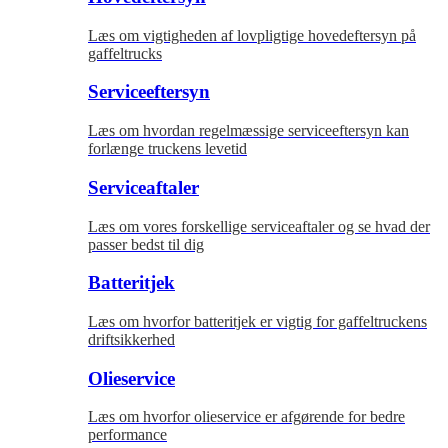
Læs om vigtigheden af lovpligtige hovedeftersyn på
gaffeltrucks
Serviceeftersyn
Læs om hvordan regelmæssige serviceeftersyn kan
forlænge truckens levetid
Serviceaftaler
Læs om vores forskellige serviceaftaler og se hvad der
passer bedst til dig
Batteritjek
Læs om hvorfor batteritjek er vigtig for gaffeltruckens
driftsikkerhed
Olieservice
Læs om hvorfor olieservice er afgørende for bedre
performance