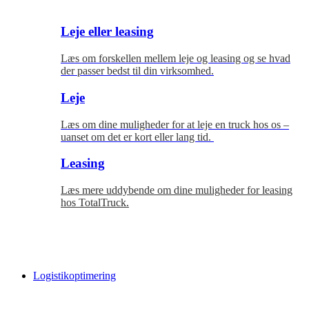
Leje eller leasing
Læs om forskellen mellem leje og leasing og se hvad
der passer bedst til
din virksomhed.
Leje
Læs om dine muligheder for at leje en truck hos os –
uanset om det er kort eller lang tid.
Leasing
Læs mere uddybende om dine muligheder for leasing
hos TotalTruck.
Logistikoptimering