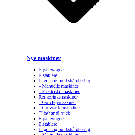
Nye maskiner
Elpallevogne
Elstablere
Lager- og butikshåndtering
– Manuelle maskiner
– Elektriske maskiner
Rengøringsmaskiner
– Gulvfejemaskiner
– Gulvvaskemaskiner
Tilbehør til truck
Elpallevogne
Elstablere
Lager- og butikshåndtering
– Manuelle maskiner