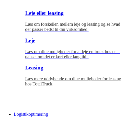
Leje eller leasing
Læs om forskellen mellem leje og leasing og se hvad
der passer bedst til
din virksomhed.
Leje
Læs om dine muligheder for at leje en truck hos os –
uanset om det er kort eller lang tid.
Leasing
Læs mere uddybende om dine muligheder for leasing
hos TotalTruck.
Logistikoptimering