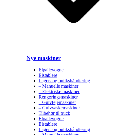
Nye maskiner
Elpallevogne
Elstablere
Lager- og butikshåndtering
– Manuelle maskiner
– Elektriske maskiner
Rengøringsmaskiner
– Gulvfejemaskiner
– Gulvvaskemaskiner
Tilbehør til truck
Elpallevogne
Elstablere
Lager- og butikshåndtering
– Manuelle maskiner