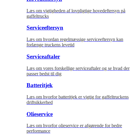
Læs om vigtigheden af lovpligtige hovedeftersyn på
gaffeltrucks
Serviceeftersyn
Læs om hvordan regelmæssige serviceeftersyn kan
forlænge truckens levetid
Serviceaftaler
Læs om vores forskellige serviceaftaler og se hvad der
passer bedst til dig
Batteritjek
Læs om hvorfor batteritjek er vigtig for gaffeltruckens
driftsikkerhed
Olieservice
Læs om hvorfor olieservice er afgørende for bedre
performance