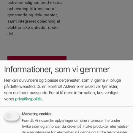
bekvemmelighed med ekstra
opbevaring til transport af
genstande og dokumenter,
samt integreret opladning af
elektroniske enheder under
drift.
Kontakt os på 70 27
Informationer, som vi gemmer
99 88
Her kan du vurdere og tilpasse de tjenester, som vi gerne vil bruge
Download datablad
på dette websted. Du er i kontrol! Aktivér eller deaktiver tjenester,
som du finder passende. For at få mere information, læs venligst
vores
privatlivspolitik
.
Marketing cookies
Formål: Vi indsamler oplysninger om dine interesser, herunder
hvilke sider og annoncer du klikker på, hvilke produkter eller ydelser
du viser interesse for, eller køber, på denne og andre hjemmesider.