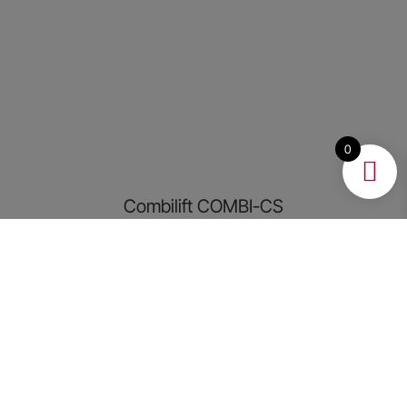
0
Combilift COMBI-CS
Læs mere
Vi støtter