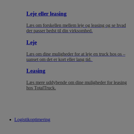
Leje eller leasing
Læs om forskellen mellem leje og leasing og se hvad
der passer bedst til
din virksomhed.
Leje
Læs om dine muligheder for at leje en truck hos os –
uanset om det er kort eller lang tid.
Leasing
Læs mere uddybende om dine muligheder for leasing
hos TotalTruck.
Logistikoptimering