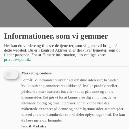
Informationer, som vi gemmer
Her kan du vurdere og tilpasse de tjenester, som vi gerne vil bruge på
dette websted. Du er i kontrol! Aktivér eller deaktiver tjenester, som du
finder passende. For at få mere information, læs venligst vores
privatlivspolitik
.
Lageroptimering
Marketing cookies
Formål: Vi indsamler oplysninger om dine interesser, herunder
Læs om hvordan vores erfarne specialister kan hjælpe
hvilke sider og annoncer du klikker på, hvilke produkter eller
dig med at optimere dit lager.
ydelser du viser interesse for, eller køber, på denne og andre
hjemmesider. Det gør vi for at kunne vise dig annoncer, der er
Reolløsninger
relevante for dig og dine interesser. For at kunne vise dig
målrettede annoncer på denne og andre hjemmesider, samarbejder
Læs om hvordan vi kan hjælpe dig med at få mest ud af
vi med andre virksomheder, som vi deler oplysninger med. Det kan
dit lager.
du læse mere om herunder.
Formål
:
Marketing
Flådestyring