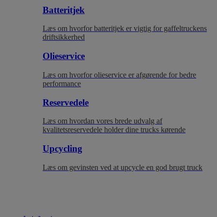
Batteritjek
Læs om hvorfor batteritjek er vigtig for gaffeltruckens
driftsikkerhed
Olieservice
Læs om hvorfor olieservice er afgørende for bedre
performance
Reservedele
Læs om hvordan vores brede udvalg af
kvalitetsreservedele holder dine trucks kørende
Upcycling
Læs om gevinsten ved at upcycle en god brugt truck