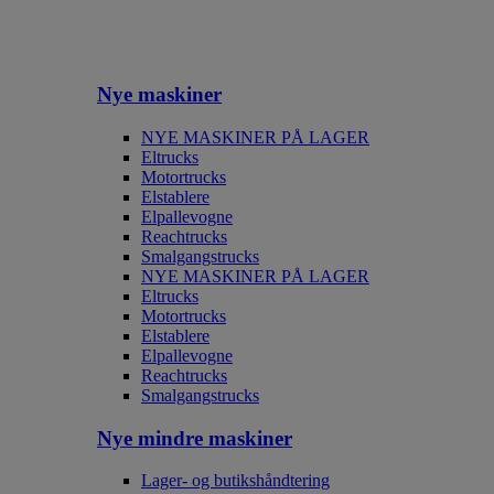
Nye maskiner
NYE MASKINER PÅ LAGER
Eltrucks
Motortrucks
Elstablere
Elpallevogne
Reachtrucks
Smalgangstrucks
NYE MASKINER PÅ LAGER
Eltrucks
Motortrucks
Elstablere
Elpallevogne
Reachtrucks
Smalgangstrucks
Nye mindre maskiner
Lager- og butikshåndtering