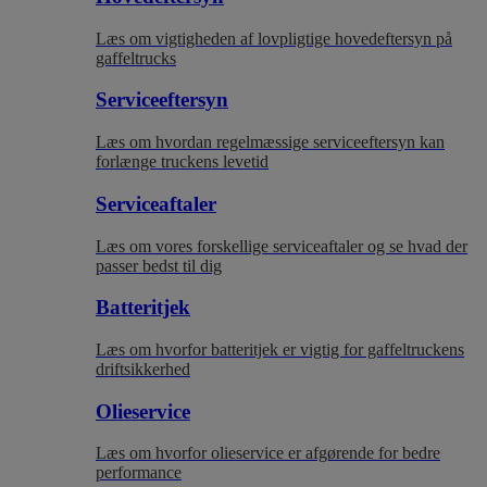
Læs om vigtigheden af lovpligtige hovedeftersyn på
gaffeltrucks
Serviceeftersyn
Læs om hvordan regelmæssige serviceeftersyn kan
forlænge truckens levetid
Serviceaftaler
Læs om vores forskellige serviceaftaler og se hvad der
passer bedst til dig
Batteritjek
Læs om hvorfor batteritjek er vigtig for gaffeltruckens
driftsikkerhed
Olieservice
Læs om hvorfor olieservice er afgørende for bedre
performance