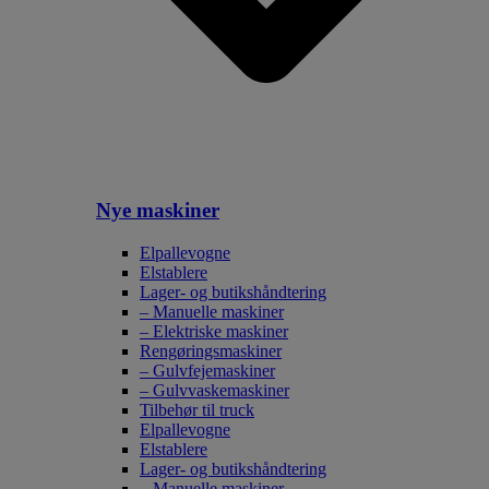
Nye maskiner
Elpallevogne
Elstablere
Lager- og butikshåndtering
– Manuelle maskiner
– Elektriske maskiner
Rengøringsmaskiner
– Gulvfejemaskiner
– Gulvvaskemaskiner
Tilbehør til truck
Elpallevogne
Elstablere
Lager- og butikshåndtering
– Manuelle maskiner