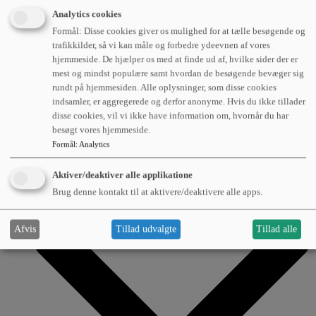
Analytics cookies
Læs om hvordan avanceret flådestyring kan være med
Formål: Disse cookies giver os mulighed for at tælle besøgende og
til at optimere transport og logistik.
trafikkilder, så vi kan måle og forbedre ydeevnen af vores
hjemmeside. De hjælper os med at finde ud af, hvilke sider der er
mest og mindst populære samt hvordan de besøgende bevæger sig
rundt på hjemmesiden. Alle oplysninger, som disse cookies
indsamler, er aggregerede og derfor anonyme. Hvis du ikke tillader
Om os
disse cookies, vil vi ikke have information om, hvornår du har
besøgt vores hjemmeside.
Formål
:
Analytics
Aktiver/deaktiver alle applikatione
Brug denne kontakt til at aktivere/deaktivere alle apps.
Afvis
Tillad udvalgte
Tillad alle