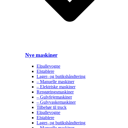
Nye maskiner
Elpallevogne
Elstablere
Lager- og butikshåndtering
– Manuelle maskiner
– Elektriske maskiner
Rengøringsmaskiner
– Gulvfejemaskiner
– Gulvvaskemaskiner
Tilbehør til truck
Elpallevogne
Elstablere
Lager- og butikshåndtering
– Manuelle maskiner