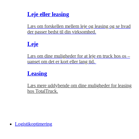
Leje eller leasing
Læs om forskellen mellem leje og leasing og se hvad
der passer bedst til
din virksomhed.
Leje
Læs om dine muligheder for at leje en truck hos os –
uanset om det er kort eller lang tid.
Leasing
Læs mere uddybende om dine muligheder for leasing
hos TotalTruck.
Logistikoptimering