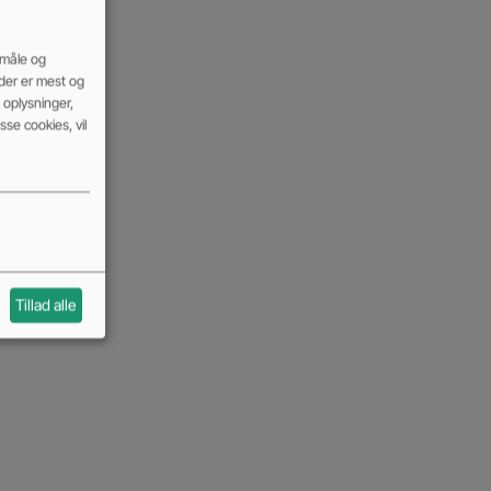
 måle og
 der er mest og
oplysninger,
se cookies, vil
Tillad alle