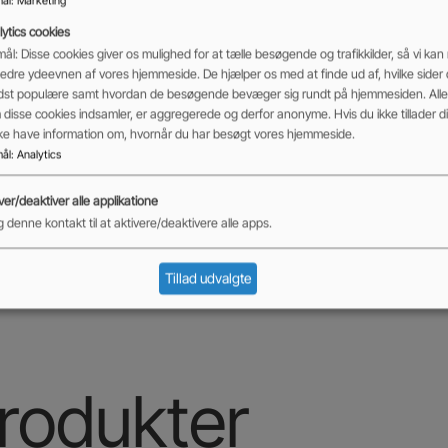
ål
:
Marketing
ytics cookies
kl. moms
ål: Disse cookies giver os mulighed for at tælle besøgende og trafikkilder, så vi kan
edre ydeevnen af vores hjemmeside. De hjælper os med at finde ud af, hvilke sider
dst populære samt hvordan de besøgende bevæger sig rundt på hjemmesiden. Alle 
disse cookies indsamler, er aggregerede og derfor anonyme. Hvis du ikke tillader dis
ikke have information om, hvornår du har besøgt vores hjemmeside.
ål
:
Analytics
ver/deaktiver alle applikatione
 denne kontakt til at aktivere/deaktivere alle apps.
Tillad udvalgte
rodukter