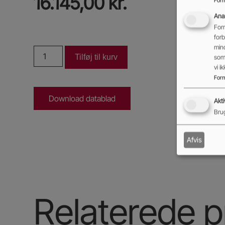
16.145,00
kr.
Form
Anal
eks
Form
forb
min
Tilføj til kurv
som 
vi 
Form
Download datablad
Akti
Brug
Afvis
Relaterede p