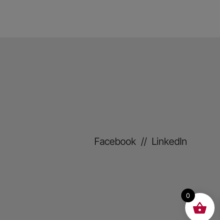
Facebook
//
LinkedIn
0