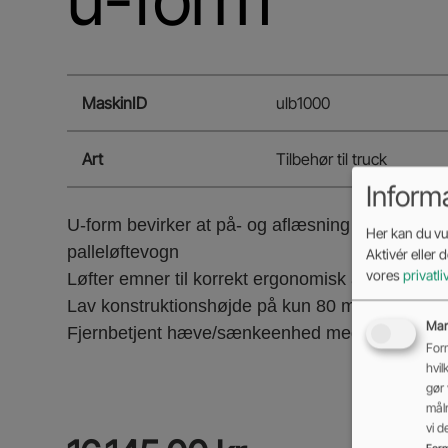
MaskinID
ulb1000
Art
Tilbehør til truck
Inform
U-form bevirker at på- og aflæsning kan foreta
Her kan du vur
palleløftevogn
Aktivér eller 
vores
privatli
Løfter emner til korrekt ergonomisk arbejdshøjd
Lav konstruktionshøjde på kun 80 mm
Mar
Fjernbetjent hæve/sænkeenhed med nødstop
Form
hvil
gør 
mål
vi 