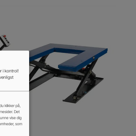
 i kontrol!
venligst
u klikker på,
mmesider. Det
kunne vise dig
somheder, som