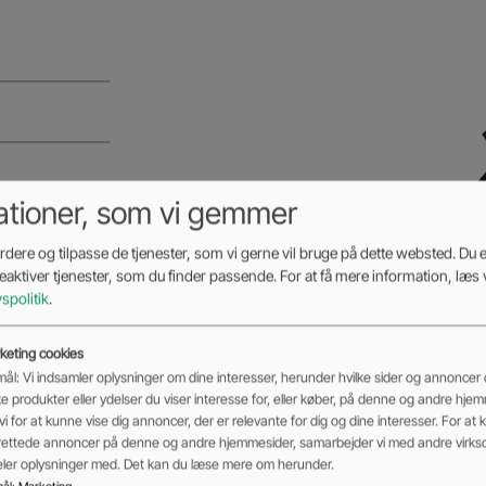
ationer, som vi gemmer
ges med en
dere og tilpasse de tjenester, som vi gerne vil bruge på dette websted. Du er
deaktiver tjenester, som du finder passende. For at få mere information, læs 
vspolitik
.
e
keting cookies
ål: Vi indsamler oplysninger om dine interesser, herunder hvilke sider og annoncer d
ke produkter eller ydelser du viser interesse for, eller køber, på denne og andre hje
vi for at kunne vise dig annoncer, der er relevante for dig og dine interesser. For at 
rettede annoncer på denne og andre hjemmesider, samarbejder vi med andre virk
deler oplysninger med. Det kan du læse mere om herunder.