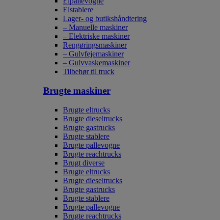
Elpallevogne
Elstablere
Lager- og butikshåndtering
– Manuelle maskiner
– Elektriske maskiner
Rengøringsmaskiner
– Gulvfejemaskiner
– Gulvvaskemaskiner
Tilbehør til truck
Brugte maskiner
Brugte eltrucks
Brugte dieseltrucks
Brugte gastrucks
Brugte stablere
Brugte pallevogne
Brugte reachtrucks
Brugt diverse
Brugte eltrucks
Brugte dieseltrucks
Brugte gastrucks
Brugte stablere
Brugte pallevogne
Brugte reachtrucks