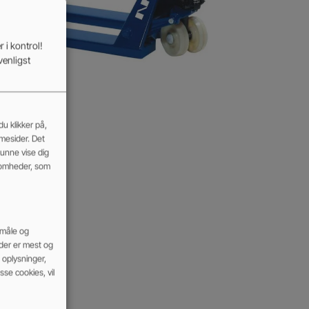
 i kontrol!
venligst
u klikker på,
mmesider. Det
kunne vise dig
somheder, som
 måle og
 der er mest og
oplysninger,
se cookies, vil