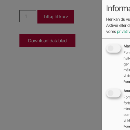
Inform
Tilføj til kurv
Her kan du vur
Aktivér eller 
vores
privatli
Download datablad
Mar
Form
hvil
gør 
mål
vi 
Form
Anal
Form
forb
min
som 
vi 
Form