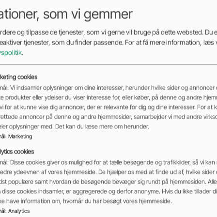
ationer, som vi gemmer
dere og tilpasse de tjenester, som vi gerne vil bruge på dette websted. Du er
deaktiver tjenester, som du finder passende. For at få mere information, læs 
vspolitik
.
keting cookies
ål: Vi indsamler oplysninger om dine interesser, herunder hvilke sider og annoncer d
ke produkter eller ydelser du viser interesse for, eller køber, på denne og andre hje
vi for at kunne vise dig annoncer, der er relevante for dig og dine interesser. For at 
rettede annoncer på denne og andre hjemmesider, samarbejder vi med andre virk
deler oplysninger med. Det kan du læse mere om herunder.
ål
:
Marketing
ytics cookies
ål: Disse cookies giver os mulighed for at tælle besøgende og trafikkilder, så vi kan
edre ydeevnen af vores hjemmeside. De hjælper os med at finde ud af, hvilke sider
dst populære samt hvordan de besøgende bevæger sig rundt på hjemmesiden. Alle 
disse cookies indsamler, er aggregerede og derfor anonyme. Hvis du ikke tillader dis
ikke have information om, hvornår du har besøgt vores hjemmeside.
ål
:
Analytics