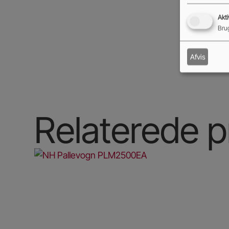
Akti
Brug
Afvis
Relaterede p