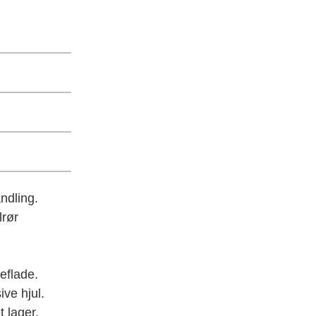
ndling.
lrør
eflade.
ve hjul.
t lager,