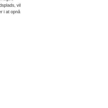
dsplads, vil
r i at opnå