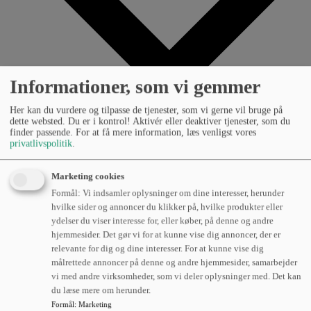
Informationer, som vi gemmer
Her kan du vurdere og tilpasse de tjenester, som vi gerne vil bruge på
dette websted. Du er i kontrol! Aktivér eller deaktiver tjenester, som du
finder passende. For at få mere information, læs venligst vores
privatlivspolitik
.
Lageroptimering
Marketing cookies
Formål: Vi indsamler oplysninger om dine interesser, herunder
Læs om hvordan vores erfarne specialister kan hjælpe
hvilke sider og annoncer du klikker på, hvilke produkter eller
dig med at optimere dit lager.
ydelser du viser interesse for, eller køber, på denne og andre
hjemmesider. Det gør vi for at kunne vise dig annoncer, der er
Reolløsninger
relevante for dig og dine interesser. For at kunne vise dig
målrettede annoncer på denne og andre hjemmesider, samarbejder
Læs om hvordan vi kan hjælpe dig med at få mest ud af
vi med andre virksomheder, som vi deler oplysninger med. Det kan
dit lager.
du læse mere om herunder.
Formål
:
Marketing
Flådestyring