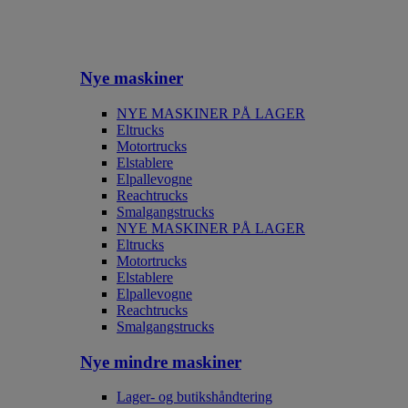
Nye maskiner
NYE MASKINER PÅ LAGER
Eltrucks
Motortrucks
Elstablere
Elpallevogne
Reachtrucks
Smalgangstrucks
NYE MASKINER PÅ LAGER
Eltrucks
Motortrucks
Elstablere
Elpallevogne
Reachtrucks
Smalgangstrucks
Nye mindre maskiner
Lager- og butikshåndtering