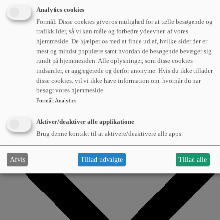
Analytics cookies
Læs om hvordan avanceret flådestyring kan være med
Formål: Disse cookies giver os mulighed for at tælle besøgende og
til at optimere transport og logistik.
trafikkilder, så vi kan måle og forbedre ydeevnen af vores
hjemmeside. De hjælper os med at finde ud af, hvilke sider der er
mest og mindst populære samt hvordan de besøgende bevæger sig
rundt på hjemmesiden. Alle oplysninger, som disse cookies
indsamler, er aggregerede og derfor anonyme. Hvis du ikke tillader
Om os
disse cookies, vil vi ikke have information om, hvornår du har
besøgt vores hjemmeside.
Formål
:
Analytics
Aktiver/deaktiver alle applikatione
Brug denne kontakt til at aktivere/deaktivere alle apps.
Afvis
Tillad udvalgte
Tillad alle