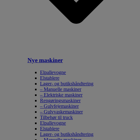
Nye maskiner
Elpallevogne
Elstablere
Lager- og butikshåndtering
– Manuelle maskiner
– Elektriske maskiner
Rengøringsmaskiner
– Gulvfejemaskiner
– Gulvvaskemaskiner
Tilbehør til truck
Elpallevogne
Elstablere
Lager- og butikshåndtering
– Manuelle maskiner