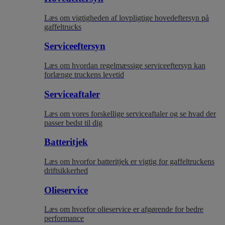
Læs om vigtigheden af lovpligtige hovedeftersyn på
gaffeltrucks
Serviceeftersyn
Læs om hvordan regelmæssige serviceeftersyn kan
forlænge truckens levetid
Serviceaftaler
Læs om vores forskellige serviceaftaler og se hvad der
passer bedst til dig
Batteritjek
Læs om hvorfor batteritjek er vigtig for gaffeltruckens
driftsikkerhed
Olieservice
Læs om hvorfor olieservice er afgørende for bedre
performance