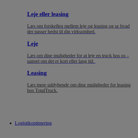
Leje eller leasing
Læs om forskellen mellem leje og leasing og se hvad
der passer bedst til
din virksomhed.
Leje
Læs om dine muligheder for at leje en truck hos os –
uanset om det er kort eller lang tid.
Leasing
Læs mere uddybende om dine muligheder for leasing
hos TotalTruck.
Logistikoptimering