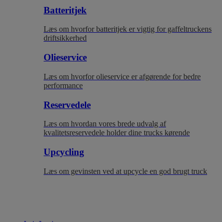
Batteritjek
Læs om hvorfor batteritjek er vigtig for gaffeltruckens
driftsikkerhed
Olieservice
Læs om hvorfor olieservice er afgørende for bedre
performance
Reservedele
Læs om hvordan vores brede udvalg af
kvalitetsreservedele holder dine trucks kørende
Upcycling
Læs om gevinsten ved at upcycle en god brugt truck