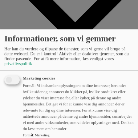
Informationer, som vi gemmer
Her kan du vurdere og tilpasse de tjenester, som vi gerne vil bruge på
dette websted. Du er i kontrol! Aktivér eller deaktiver tjenester, som du
finder passende. For at få mere information, læs venligst vores
privatlivspolitik
.
Lageroptimering
Marketing cookies
Formål: Vi indsamler oplysninger om dine interesser, herunder
Læs om hvordan vores erfarne specialister kan hjælpe
hvilke sider og annoncer du klikker på, hvilke produkter eller
dig med at optimere dit lager.
ydelser du viser interesse for, eller køber, på denne og andre
hjemmesider. Det gør vi for at kunne vise dig annoncer, der er
Reolløsninger
relevante for dig og dine interesser. For at kunne vise dig
målrettede annoncer på denne og andre hjemmesider, samarbejder
Læs om hvordan vi kan hjælpe dig med at få mest ud af
vi med andre virksomheder, som vi deler oplysninger med. Det kan
dit lager.
du læse mere om herunder.
Formål
:
Marketing
Flådestyring