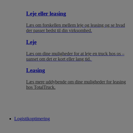
Leje eller leasing
Læs om forskellen mellem leje og leasing og se hvad
der passer bedst til
din virksomhed.
Leje
Læs om dine muligheder for at leje en truck hos os –
uanset om det er kort eller lang tid.
Leasing
Læs mere uddybende om dine muligheder for leasing
hos TotalTruck.
Logistikoptimering