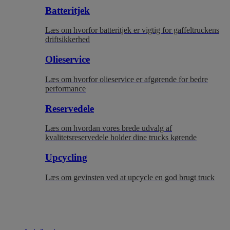
Batteritjek
Læs om hvorfor batteritjek er vigtig for gaffeltruckens
driftsikkerhed
Olieservice
Læs om hvorfor olieservice er afgørende for bedre
performance
Reservedele
Læs om hvordan vores brede udvalg af
kvalitetsreservedele holder dine trucks kørende
Upcycling
Læs om gevinsten ved at upcycle en god brugt truck