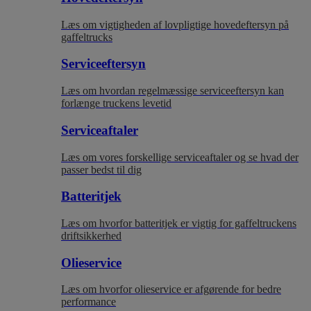
Læs om vigtigheden af lovpligtige hovedeftersyn på
gaffeltrucks
Serviceeftersyn
Læs om hvordan regelmæssige serviceeftersyn kan
forlænge truckens levetid
Serviceaftaler
Læs om vores forskellige serviceaftaler og se hvad der
passer bedst til dig
Batteritjek
Læs om hvorfor batteritjek er vigtig for gaffeltruckens
driftsikkerhed
Olieservice
Læs om hvorfor olieservice er afgørende for bedre
performance