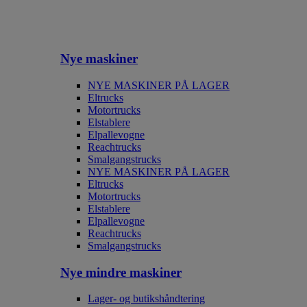
Nye maskiner
NYE MASKINER PÅ LAGER
Eltrucks
Motortrucks
Elstablere
Elpallevogne
Reachtrucks
Smalgangstrucks
NYE MASKINER PÅ LAGER
Eltrucks
Motortrucks
Elstablere
Elpallevogne
Reachtrucks
Smalgangstrucks
Nye mindre maskiner
Lager- og butikshåndtering