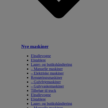
Nye maskiner
Elpallevogne
Elstablere
Lager- og butikshåndtering
– Manuelle maskiner
– Elektriske maskiner
Rengøringsmaskiner
– Gulvfejemaskiner
– Gulvvaskemaskiner
Tilbehør til truck
Elpallevogne
Elstablere
Lager- og butikshåndtering
– Manuelle maskiner