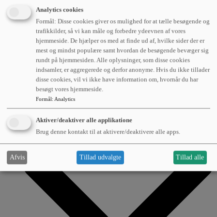
Analytics cookies
Læs om hvordan avanceret flådestyring kan være med
Formål: Disse cookies giver os mulighed for at tælle besøgende og
til at optimere transport og logistik.
trafikkilder, så vi kan måle og forbedre ydeevnen af vores
hjemmeside. De hjælper os med at finde ud af, hvilke sider der er
mest og mindst populære samt hvordan de besøgende bevæger sig
rundt på hjemmesiden. Alle oplysninger, som disse cookies
indsamler, er aggregerede og derfor anonyme. Hvis du ikke tillader
Om os
disse cookies, vil vi ikke have information om, hvornår du har
besøgt vores hjemmeside.
Formål
:
Analytics
Aktiver/deaktiver alle applikatione
Brug denne kontakt til at aktivere/deaktivere alle apps.
Afvis
Tillad udvalgte
Tillad alle