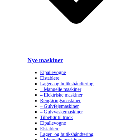
Nye maskiner
Elpallevogne
Elstablere
Lager- og butikshåndtering
– Manuelle maskiner
– Elektriske maskiner
Rengøringsmaskiner
– Gulvfejemaskiner
– Gulvvaskemaskiner
Tilbehør til truck
Elpallevogne
Elstablere
Lager- og butikshåndtering
– Manuelle maskiner