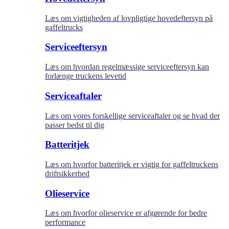
Læs om vigtigheden af lovpligtige hovedeftersyn på
gaffeltrucks
Serviceeftersyn
Læs om hvordan regelmæssige serviceeftersyn kan
forlænge truckens levetid
Serviceaftaler
Læs om vores forskellige serviceaftaler og se hvad der
passer bedst til dig
Batteritjek
Læs om hvorfor batteritjek er vigtig for gaffeltruckens
driftsikkerhed
Olieservice
Læs om hvorfor olieservice er afgørende for bedre
performance