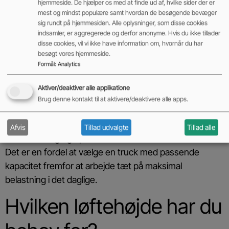
hjemmeside. De hjælper os med at finde ud af, hvilke sider der er
Lastens størrelse, løftehøjde og lastcenter har også
mest og mindst populære samt hvordan de besøgende bevæger
sig rundt på hjemmesiden. Alle oplysninger, som disse cookies
betydning for, hvor stor kapacitet trucken skal have.
indsamler, er aggregerede og derfor anonyme. Hvis du ikke tillader
disse cookies, vil vi ikke have information om, hvornår du har
Typiske kapaciteter er:
besøgt vores hjemmeside.
Formål
:
Analytics
1.500 kg
2.000 kg
Aktiver/deaktiver alle applikatione
2.500 kg
Brug denne kontakt til at aktivere/deaktivere alle apps.
3.000 kg
3.500 kg
Afvis
Tillad udvalgte
Tillad alle
5.000 kg og opefter
Det er en fordel at vælge en truck med passende
kapacitet fremfor at arbejde tæt på maksimal
belastning i det daglige.
Hvilken løftehøjde har du