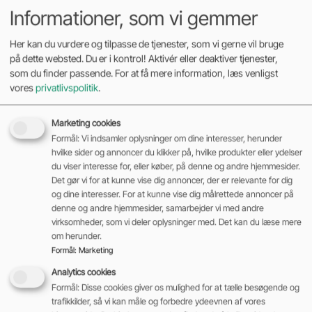
Informationer, som vi gemmer
Gastruck
Her kan du vurdere og tilpasse de tjenester, som vi gerne vil bruge
på dette websted. Du er i kontrol! Aktivér eller deaktiver tjenester,
En gastruck kombinerer fleksibiliteten fra diesel med en
som du finder passende. For at få mere information, læs venligst
renere forbrænding. Den kan anvendes både inde og
vores
privatlivspolitik
.
ude, afhængigt af arbejdsmiljø og ventilation.
Marketing cookies
Formål: Vi indsamler oplysninger om dine interesser, herunder
hvilke sider og annoncer du klikker på, hvilke produkter eller ydelser
Virksomheder vælger ofte gastrucks, hvis de ønsker
du viser interesse for, eller køber, på denne og andre hjemmesider.
hurtig optankning og stor fleksibilitet.
Det gør vi for at kunne vise dig annoncer, der er relevante for dig
og dine interesser. For at kunne vise dig målrettede annoncer på
denne og andre hjemmesider, samarbejder vi med andre
Vælg den rigtige løftekapacitet
virksomheder, som vi deler oplysninger med. Det kan du læse mere
om herunder.
Formål
:
Marketing
Løftekapaciteten er en af de vigtigste faktorer, når du
Analytics cookies
skal vælge en gaffeltruck.
Formål: Disse cookies giver os mulighed for at tælle besøgende og
trafikkilder, så vi kan måle og forbedre ydeevnen af vores
Det er ikke kun vægten på godset, der er afgørende.