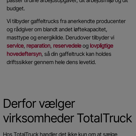
passer til dine arbejdsopgaver, dit arbejdsmiljø og dit
budget.
Vi tilbyder gaffeltrucks fra anerkendte producenter
og rådgiver om blandt andet løftekapacitet,
masttype og energikilde. Derudover tilbyder vi
service
,
reparation
,
reservedele
og
lovpligtige
hovedeftersyn
, så din gaffeltruck kan holdes
driftssikker gennem hele dens levetid.
Derfor vælger
virksomheder TotalTruck
Hos TotalTruck handler det ikke kun om at sælge