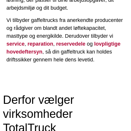
løsning, der passer til dine arbejdsopgaver, dit
arbejdsmiljø og dit budget.
Vi tilbyder gaffeltrucks fra anerkendte producenter
og rådgiver om blandt andet løftekapacitet,
masttype og energikilde. Derudover tilbyder vi
service
,
reparation
,
reservedele
og
lovpligtige
hovedeftersyn
, så din gaffeltruck kan holdes
driftssikker gennem hele dens levetid.
Derfor vælger
virksomheder
TotalTruck