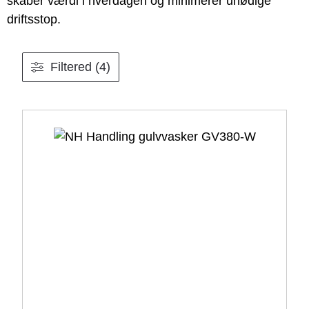
skaber værdi i hverdagen og minimerer unødige
driftsstop.
Filtered (4)