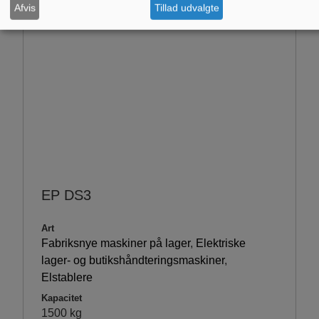
Afvis
Tillad udvalgte
EP DS3
Art
Fabriksnye maskiner på lager
,
Elektriske
lager- og butikshåndteringsmaskiner
,
Elstablere
Kapacitet
1500 kg