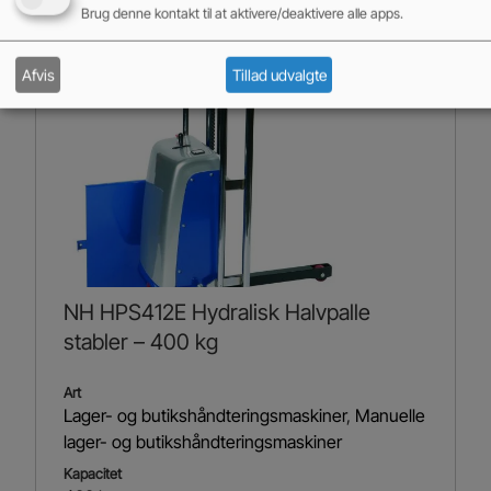
Brug denne kontakt til at aktivere/deaktivere alle apps.
Afvis
Tillad udvalgte
NH HPS412E Hydralisk Halvpalle
stabler – 400 kg
Art
Lager- og butikshåndteringsmaskiner
,
Manuelle
lager- og butikshåndteringsmaskiner
Kapacitet