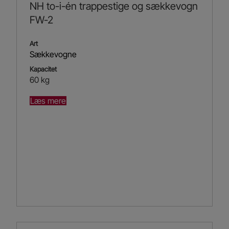
NH to-i-én trappestige og sækkevogn
FW-2
Art
Sækkevogne
Kapacitet
60 kg
Læs mere