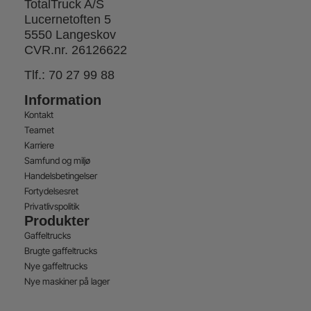
TotalTruck A/S
Lucernetoften 5
5550 Langeskov
CVR.nr. 26126622
Tlf.:
70 27 99 88
Information
Kontakt
Teamet
Karriere
Samfund og miljø
Handelsbetingelser
Fortydelsesret
Privatlivspolitik
Produkter
Gaffeltrucks
Brugte gaffeltrucks
Nye gaffeltrucks
Nye maskiner på lager