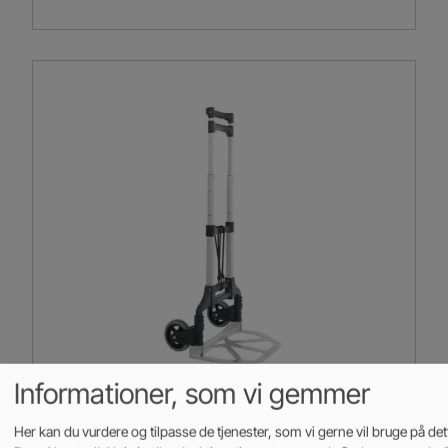
Informationer, som vi gemmer
Nh handy foldbar sækkevogn FW-
Her kan du vurdere og tilpasse de tjenester, som vi gerne vil bruge på de
90M