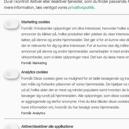
Du er i kontrol! Aktivér eller deaktiver tjenester, som du finder passende. F
mere information, læs venligst vores
privatlivspolitik
.
Art
Sækkevogne
Marketing cookies
Kapacitet
Formål: Vi indsamler oplysninger om dine interesser, herunder hvilke s
125 kg
annoncer du klikker på, hvilke produkter eller ydelser du viser interesse 
køber, på denne og andre hjemmesider. Det gør vi for at kunne vise d
Tilføj til kurv
der er relevante for dig og dine interesser. For at kunne vise dig målr
annoncer på denne og andre hjemmesider, samarbejder vi med andr
virksomheder, som vi deler oplysninger med. Det kan du læse mere o
675,00
kr.
Formål
:
Marketing
ekskl. moms
Analytics cookies
Formål: Disse cookies giver os mulighed for at tælle besøgende og trafi
kan måle og forbedre ydeevnen af vores hjemmeside. De hjælper os 
ud af, hvilke sider der er mest og mindst populære samt hvordan de
bevæger sig rundt på hjemmesiden. Alle oplysninger, som disse cooki
er aggregerede og derfor anonyme. Hvis du ikke tillader disse cookies, 
have information om, hvornår du har besøgt vores hjemmeside.
Formål
:
Analytics
Aktiver/deaktiver alle applikatione