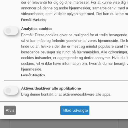
Tilføj til kurv
der er relevante for dig og dine interesser. For at kunne vise dig
annoncer på denne og andre hjemmesider, samarbejder vi med 
virksomheder, som vi deler oplysninger med. Det kan du læse m
6.115,00
kr.
Formål
:
Marketing
ekskl. moms
Analytics cookies
Formål: Disse cookies giver os mulighed for at tælle besøgende o
så vi kan måle og forbedre ydeevnen af vores hjemmeside. De h
finde ud af, hvilke sider der er mest og mindst populære samt h
besøgende bevæger sig rundt på hjemmesiden. Alle oplysninger
cookies indsamler, er aggregerede og derfor anonyme. Hvis du ikk
cookies, vil vi ikke have information om, hvornår du har besøgt 
hjemmeside.
Formål
:
Analytics
Aktiver/deaktiver alle applikatione
Brug denne kontakt til at aktivere/deaktivere alle apps.
Afvis
Tillad udvalgte