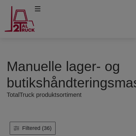
Manuelle lager- og
butikshåndteringsma
TotalTruck produktsortiment
Filtered (36)