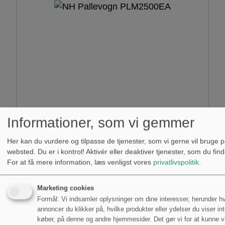
Informationer, som vi gemmer
Her kan du vurdere og tilpasse de tjenester, som vi gerne vil bruge p
websted. Du er i kontrol! Aktivér eller deaktiver tjenester, som du fi
NH Pallevogn med minimal
For at få mere information, læs venligst vores
privatlivspolitik
.
støjniveau PLM2500EG
Marketing cookies
Art
Formål: Vi indsamler oplysninger om dine interesser, herunder hv
Pallevogne
annoncer du klikker på, hvilke produkter eller ydelser du viser inte
køber, på denne og andre hjemmesider. Det gør vi for at kunne v