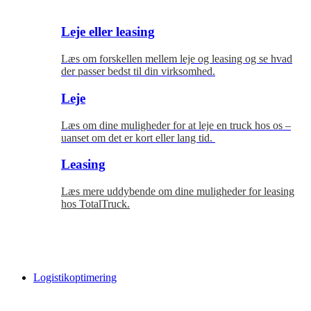
Leje eller leasing
Læs om forskellen mellem leje og leasing og se hvad
der passer bedst til
din virksomhed.
Leje
Læs om dine muligheder for at leje en truck hos os –
uanset om det er kort eller lang tid.
Leasing
Læs mere uddybende om dine muligheder for leasing
hos TotalTruck.
Logistikoptimering