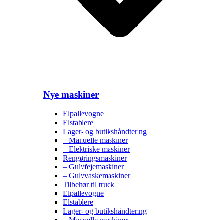
Nye maskiner
Elpallevogne
Elstablere
Lager- og butikshåndtering
– Manuelle maskiner
– Elektriske maskiner
Rengøringsmaskiner
– Gulvfejemaskiner
– Gulvvaskemaskiner
Tilbehør til truck
Elpallevogne
Elstablere
Lager- og butikshåndtering
– Manuelle maskiner