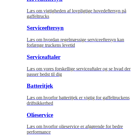
Læs om vigtigheden af lovpligtige hovedeftersyn på
gaffeltrucks
Serviceeftersyn
Læs om hvordan regelmæssige serviceeftersyn kan
forlænge truckens levetid
Serviceaftaler
Læs om vores forskellige serviceaftaler og se hvad der
passer bedst til dig
Batteritjek
Læs om hvorfor batteritjek er vigtig for gaffeltruckens
driftsikkerhed
Olieservice
Læs om hvorfor olieservice er afgørende for bedre
performance