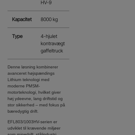
HV-9
Kapacitet
8000 kg
Type
4-hjulet
kontravægt
gaffeltruck
Denne løsning kombinerer
avanceret højspændings
Lithium teknologi med
moderne PMSM-
motorteknologi, hvilket giver
høj ydeevne, lang driftstid og
stor sikkerhed – med fokus på
bæredygtig drift.
EFL803/1003HV-serien er
udviklet til krævende miljøer
som minedrift, stålindustri,