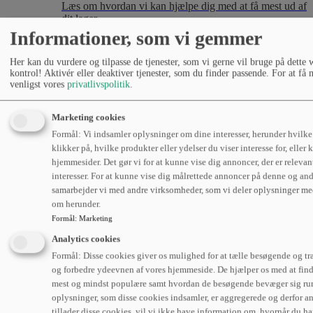
Læs om hvordan vi kan hjælpe dig med at få mest ud af
dit lager.
Informationer, som vi gemmer
Flådestyring
Her kan du vurdere og tilpasse de tjenester, som vi gerne vil bruge på dette 
Læs om hvordan avanceret flådestyring kan være med
kontrol! Aktivér eller deaktiver tjenester, som du finder passende. For at få
venligst vores
privatlivspolitik
.
til at optimere transport og logistik.
Marketing cookies
Formål: Vi indsamler oplysninger om dine interesser, herunder hvilke
klikker på, hvilke produkter eller ydelser du viser interesse for, eller
hjemmesider. Det gør vi for at kunne vise dig annoncer, der er relevan
interesser. For at kunne vise dig målrettede annoncer på denne og an
samarbejder vi med andre virksomheder, som vi deler oplysninger me
om herunder.
Formål
:
Marketing
Analytics cookies
Formål: Disse cookies giver os mulighed for at tælle besøgende og tra
og forbedre ydeevnen af vores hjemmeside. De hjælper os med at finde 
mest og mindst populære samt hvordan de besøgende bevæger sig ru
oplysninger, som disse cookies indsamler, er aggregerede og derfor 
tillader disse cookies, vil vi ikke have information om, hvornår du h