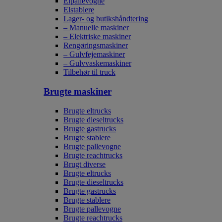
Elpallevogne
Elstablere
Lager- og butikshåndtering
– Manuelle maskiner
– Elektriske maskiner
Rengøringsmaskiner
– Gulvfejemaskiner
– Gulvvaskemaskiner
Tilbehør til truck
Brugte maskiner
Brugte eltrucks
Brugte dieseltrucks
Brugte gastrucks
Brugte stablere
Brugte pallevogne
Brugte reachtrucks
Brugt diverse
Brugte eltrucks
Brugte dieseltrucks
Brugte gastrucks
Brugte stablere
Brugte pallevogne
Brugte reachtrucks