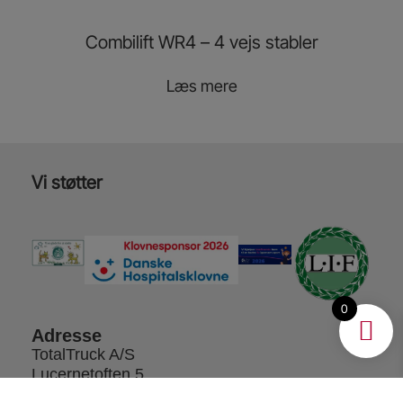
Combilift WR4 – 4 vejs stabler
Læs mere
Vi støtter
0
Adresse
TotalTruck A/S
Lucernetoften 5
5550 Langeskov