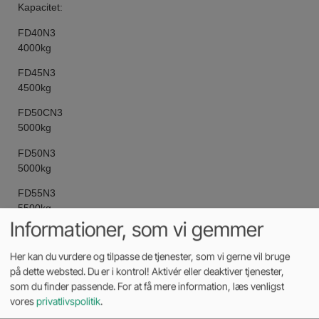
Kapacitet:
FD40N3
4000kg
FD45N3
4500kg
FD50CN3
5000kg
FD50N3
5000kg
FD55N3
5500kg
Informationer, som vi gemmer
Her kan du vurdere og tilpasse de tjenester, som vi gerne vil bruge
på dette websted. Du er i kontrol! Aktivér eller deaktiver tjenester,
Kontakt os på 70 27
som du finder passende. For at få mere information, læs venligst
99 88
vores
privatlivspolitik
.