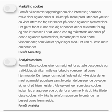
Download datablad
Marketing cookies
Formål: Vi indsamler oplysninger om dine interesser, herunder
hvilke sider og annoncer du klikker på, hvilke produkter eller ydelser
du viser interesse for, eller køber, på denne og andre hjemmesider.
Det gør vi for at kunne vise dig annoncer, der er relevante for dig
og dine interesser. For at kunne vise dig målrettede annoncer på
denne og andre hjemmesider, samarbejder vi med andre
virksomheder, som vi deler oplysninger med. Det kan du læse mere
om herunder.
Formål
:
Marketing
Analytics cookies
Formål: Disse cookies giver os mulighed for at tælle besøgende og
trafikkilder, så vi kan måle og forbedre ydeevnen af vores
hjemmeside. De hjælper os med at finde ud af, hvilke sider der er
mest og mindst populære samt hvordan de besøgende bevæger
sig rundt på hjemmesiden. Alle oplysninger, som disse cookies
indsamler, er aggregerede og derfor anonyme. Hvis du ikke tillader
disse cookies, vil vi ikke have information om, hvornår du har
besøgt vores hjemmeside.
Formål
:
Analytics