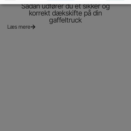
Sådan udfører du et sikker og
korrekt dækskifte på din
gaffeltruck
Læs mere