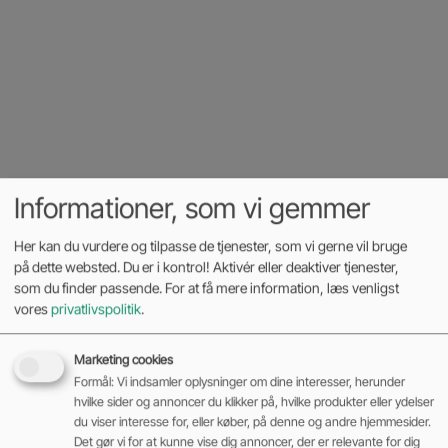
Informationer, som vi gemmer
Her kan du vurdere og tilpasse de tjenester, som vi gerne vil bruge
på dette websted. Du er i kontrol! Aktivér eller deaktiver tjenester,
som du finder passende. For at få mere information, læs venligst
vores
privatlivspolitik
.
NYHED
Optimer din gaffeltrucks
Marketing cookies
ydeevne med regelmæssige
Formål: Vi indsamler oplysninger om dine interesser, herunder
olieskift
hvilke sider og annoncer du klikker på, hvilke produkter eller ydelser
du viser interesse for, eller køber, på denne og andre hjemmesider.
Læs mere
Det gør vi for at kunne vise dig annoncer, der er relevante for dig