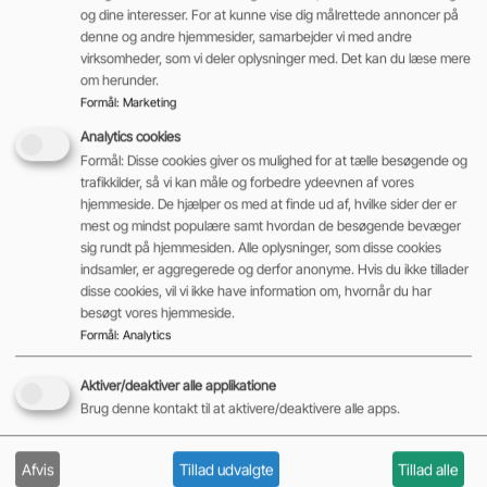
og dine interesser. For at kunne vise dig målrettede annoncer på
denne og andre hjemmesider, samarbejder vi med andre
virksomheder, som vi deler oplysninger med. Det kan du læse mere
om herunder.
Formål
:
Marketing
Analytics cookies
Formål: Disse cookies giver os mulighed for at tælle besøgende og
trafikkilder, så vi kan måle og forbedre ydeevnen af vores
hjemmeside. De hjælper os med at finde ud af, hvilke sider der er
mest og mindst populære samt hvordan de besøgende bevæger
sig rundt på hjemmesiden. Alle oplysninger, som disse cookies
indsamler, er aggregerede og derfor anonyme. Hvis du ikke tillader
disse cookies, vil vi ikke have information om, hvornår du har
besøgt vores hjemmeside.
Formål
:
Analytics
Aktiver/deaktiver alle applikatione
Brug denne kontakt til at aktivere/deaktivere alle apps.
Afvis
Tillad udvalgte
Tillad alle
NYHED