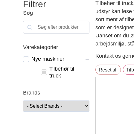
Filtrer
Tilbehør til tru
udstyr kan løse 
Søg
sortiment af til
som er designet t
Uanset om du øns
arbejdsmiljø, stå
Varekategorier
Kontakt os gerne
Nye maskiner
Tilbehør til
Reset all
Tilb
truck
Brands