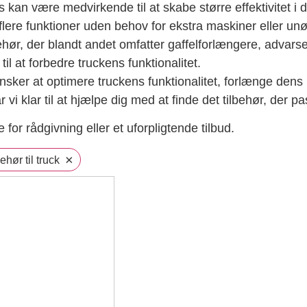
cks kan være medvirkende til at skabe større effektivitet i
flere funktioner uden behov for ekstra maskiner eller unød
behør, der blandt andet omfatter gaffelforlængere, advars
il at forbedre truckens funktionalitet.
ker at optimere truckens funktionalitet, forlænge dens l
r vi klar til at hjælpe dig med at finde det tilbehør, der p
 for rådgivning eller et uforpligtende tilbud.
×
ehør til truck