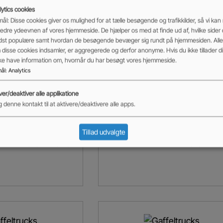
ytics cookies
ål: Disse cookies giver os mulighed for at tælle besøgende og trafikkilder, så vi kan
 8FBEKT18
Clark GEX25
edre ydeevnen af vores hjemmeside. De hjælper os med at finde ud af, hvilke sider
dst populære samt hvordan de besøgende bevæger sig rundt på hjemmesiden. Alle 
disse cookies indsamler, er aggregerede og derfor anonyme. Hvis du ikke tillader dis
Art
ikke have information om, hvornår du har besøgt vores hjemmeside.
er
,
Brugt eltruck
Brugte maskiner
,
Brugt eltruck
ål
:
Analytics
jde
Byggehøjd
Kapacitet
Løftehøjde
Byggehøjd
e
e
2500 kg
3195
ver/deaktiver alle applikatione
2120
2198
mm
 denne kontakt til at aktivere/deaktivere alle apps.
mm
mm
154.500,00
kr.
139.500,00
Tillad udvalgte
Tilføj til kurv
ekskl. moms
ekskl. m