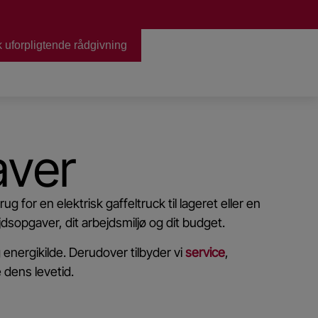
 uforpligtende rådgivning
stik.
aver
g for en elektrisk gaffeltruck til lageret eller en
jdsopgaver, dit arbejdsmiljø og dit budget.
 energikilde. Derudover tilbyder vi
service
,
 dens levetid.