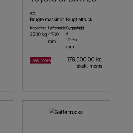
Art
Brugte maskiner
,
Brugt eltruck
Kapacitet
Løftehøjde
Byggehøjd
e
2500 kg
4700
2235
mm
mm
179.500,00
kr.
Læs mere
ekskl. moms