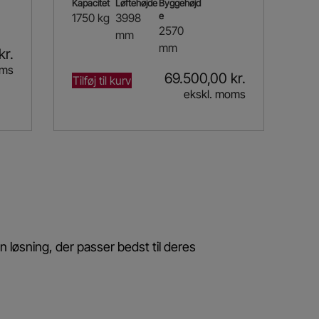
Kapacitet
Løftehøjde
Byggehøjd
e
1750 kg
3998
2570
mm
mm
kr.
oms
69.500,00
kr.
Tilføj til kurv
ekskl. moms
 løsning, der passer bedst til deres