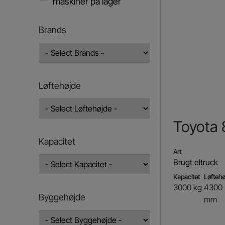
maskiner på lager
Brands
Løftehøjde
Toyota
Kapacitet
Art
Brugt eltruck
Kapacitet
Løftehø
3000 kg
4300
Byggehøjde
mm