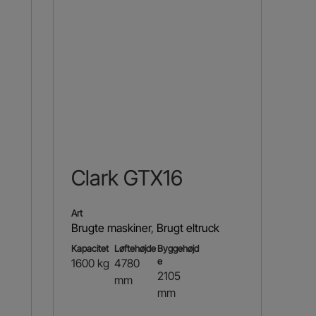
Clark GTX16
Art
Brugte maskiner
,
Brugt eltruck
Kapacitet
Løftehøjde
Byggehøjd
e
1600 kg
4780
2105
mm
mm