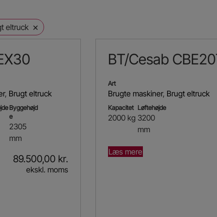
×
t eltruck
GEX30
BT/Cesab CBE20
Art
er
,
Brugt eltruck
Brugte maskiner
,
Brugt eltruck
jde
Byggehøjd
Kapacitet
Løftehøjde
e
2000 kg
3200
2305
mm
mm
Læs mere
89.500,00
kr.
ekskl. moms