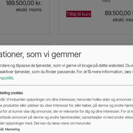
mm
189.500,00
kr.
ekskl. moms
89.500,00
Tilføj til kurv
ekskl. m
ationer, som vi gemmer
dere og tilpasse de tjenester, som vi gerne vil bruge på dette websted. Du er
deaktiver tjenester, som du finder passende. For at få mere information, læs 
vspolitik
.
keting cookies
ål: Vi indsamler oplysninger om dine interesser, herunder hvilke sider og annoncer d
ke produkter eller ydelser du viser interesse for, eller køber, på denne og andre hje
vi for at kunne vise dig annoncer, der er relevante for dig og dine interesser. For at 
rettede annoncer på denne og andre hjemmesider, samarbejder vi med andre virk
deler oplysninger med. Det kan du læse mere om herunder.
ål
:
Marketing