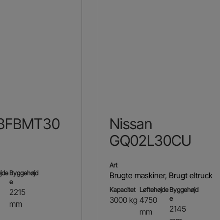
 8FBMT30
Nissan
GQ02L30CU
Art
jde
Byggehøjd
Brugte maskiner
,
Brugt eltruck
e
Kapacitet
Løftehøjde
Byggehøjd
2215
e
3000 kg
4750
mm
2145
mm