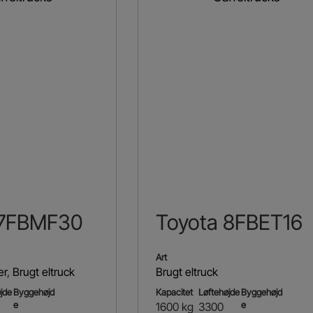
 7FBMF30
Toyota 8FBET16
Art
er
,
Brugt eltruck
Brugt eltruck
jde
Byggehøjd
Kapacitet
Løftehøjde
Byggehøjd
e
e
1600 kg
3300