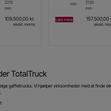
2215
2120
mm
mm
mm
109.500,00
kr.
157.500,00
Læs mere
ekskl. moms
ekskl. m
der TotalTruck
lge gaffeltrucks. Vi hjælper virksomheder med at finde den
.
t: