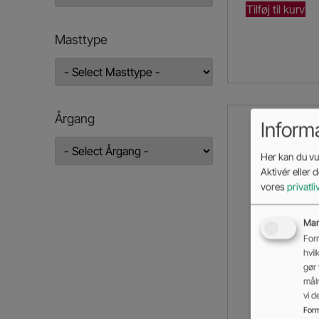
Tilføj til kurv
Masttype
Årgang
Inform
Her kan du vur
Aktivér eller 
vores
privatli
Mar
Form
hvil
gør 
mål
vi 
Form