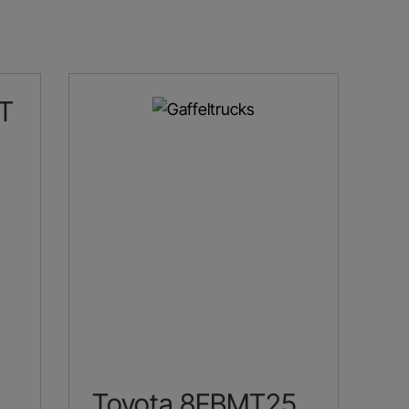
T
Toyota 8FBMT25