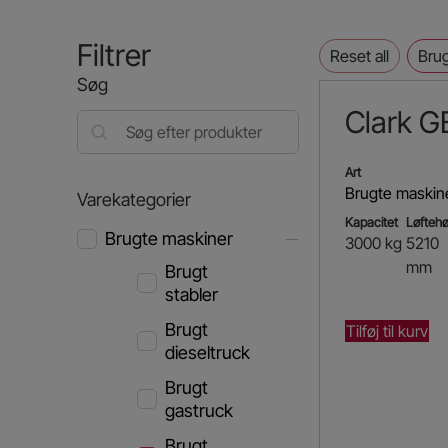
Filtrer
Reset all
Brug
Søg
Clark 
Art
Brugte maskin
Varekategorier
Kapacitet
Løftehø
Brugte maskiner
3000 kg
5210
mm
Brugt
stabler
Brugt
Tilføj til kurv
dieseltruck
Brugt
gastruck
Brugt