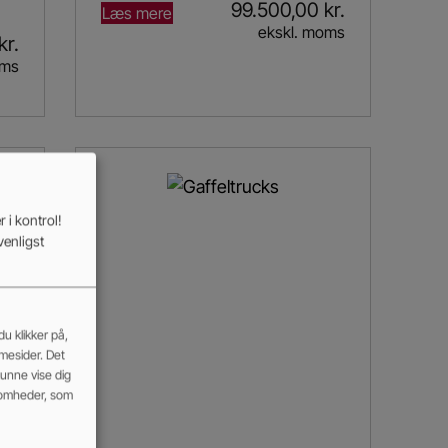
99.500,00
kr.
Læs mere
ekskl. moms
kr.
oms
 i kontrol!
venligst
u klikker på,
mmesider. Det
kunne vise dig
somheder, som