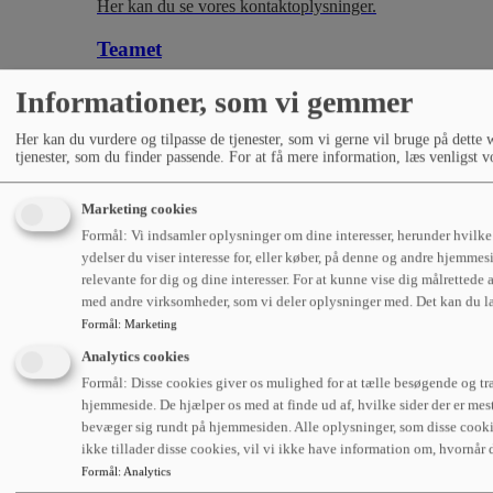
Her kan du se vores kontaktoplysninger.
Teamet
Her kan du se alle vores dedikerede
Informationer, som vi gemmer
medarbejdere
– Service & klargøring
Her kan du vurdere og tilpasse de tjenester, som vi gerne vil bruge på dette 
– Administration
tjenester, som du finder passende. For at få mere information, læs venligst 
Her kan du se alle vores dedikerede
medarbejdere
– Service & klargøring
Marketing cookies
– Administration
Formål: Vi indsamler oplysninger om dine interesser, herunder hvilke 
ydelser du viser interesse for, eller køber, på denne og andre hjemmesi
relevante for dig og dine interesser. For at kunne vise dig målretted
med andre virksomheder, som vi deler oplysninger med. Det kan du l
Formål
:
Marketing
Analytics cookies
Formål: Disse cookies giver os mulighed for at tælle besøgende og tra
hjemmeside. De hjælper os med at finde ud af, hvilke sider der er m
bevæger sig rundt på hjemmesiden. Alle oplysninger, som disse cooki
ikke tillader disse cookies, vil vi ikke have information om, hvornår
Formål
:
Analytics