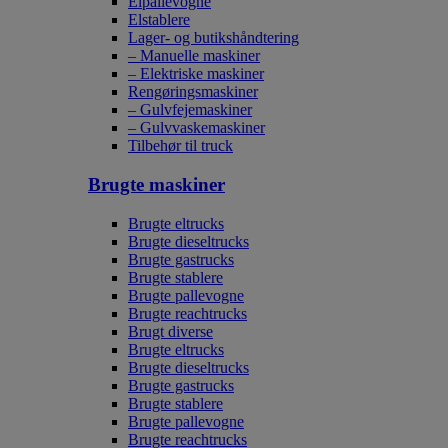
Elpallevogne
Elstablere
Lager- og butikshåndtering
– Manuelle maskiner
– Elektriske maskiner
Rengøringsmaskiner
– Gulvfejemaskiner
– Gulvvaskemaskiner
Tilbehør til truck
Brugte maskiner
Brugte eltrucks
Brugte dieseltrucks
Brugte gastrucks
Brugte stablere
Brugte pallevogne
Brugte reachtrucks
Brugt diverse
Brugte eltrucks
Brugte dieseltrucks
Brugte gastrucks
Brugte stablere
Brugte pallevogne
Brugte reachtrucks