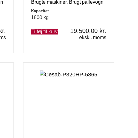
gn
Brugte maskiner
,
Brugt pallevogn
Kapacitet
1800 kg
kr.
19.500,00
kr.
Tilføj til kurv
oms
ekskl. moms