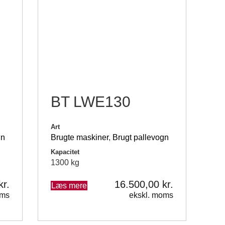
BT LWE130
Art
gn
Brugte maskiner
,
Brugt pallevogn
Kapacitet
1300 kg
kr.
16.500,00
kr.
Læs mere
oms
ekskl. moms