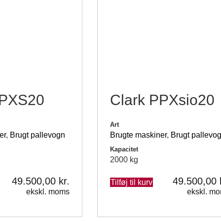
PPXS20
Clark PPXsio20
Art
er
,
Brugt pallevogn
Brugte maskiner
,
Brugt pallevo
Kapacitet
2000 kg
49.500,00
kr.
49.500,00
Tilføj til kurv
ekskl. moms
ekskl. m