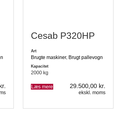
Cesab P320HP
Art
gn
Brugte maskiner
,
Brugt pallevogn
Kapacitet
2000 kg
kr.
29.500,00
kr.
Læs mere
oms
ekskl. moms