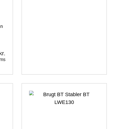
gn
kr.
oms