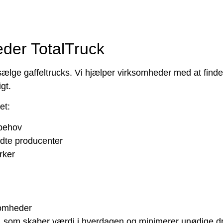
der TotalTruck
ælge gaffeltrucks. Vi hjælper virksomheder med at finde 
gt.
et:
 behov
ndte producenter
rker
somheder
ng, som skaber værdi i hverdagen og minimerer unødige dr