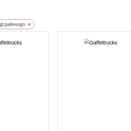
×
gt pallevogn