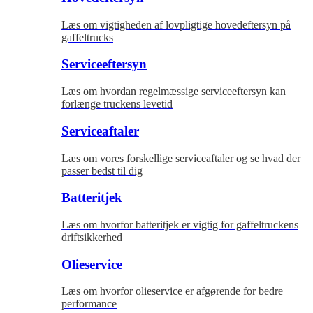
Læs om vigtigheden af lovpligtige hovedeftersyn på
gaffeltrucks
Serviceeftersyn
Læs om hvordan regelmæssige serviceeftersyn kan
forlænge truckens levetid
Serviceaftaler
Læs om vores forskellige serviceaftaler og se hvad der
passer bedst til dig
Batteritjek
Læs om hvorfor batteritjek er vigtig for gaffeltruckens
driftsikkerhed
Olieservice
Læs om hvorfor olieservice er afgørende for bedre
performance