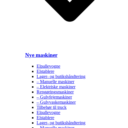
Nye maskiner
Elpallevogne
Elstablere
Lager- og butikshåndtering
– Manuelle maskiner
– Elektriske maskiner
Rengøringsmaskiner
– Gulvfejemaskiner
– Gulvvaskemaskiner
Tilbehør til truck
Elpallevogne
Elstablere
Lager- og butikshåndtering
– Manuelle maskiner