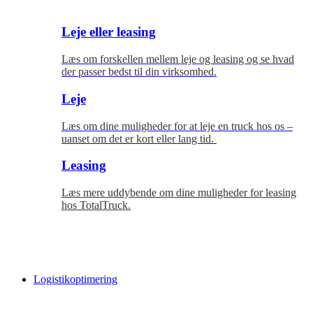
Leje eller leasing
Læs om forskellen mellem leje og leasing og se hvad
der passer bedst til
din virksomhed.
Leje
Læs om dine muligheder for at leje en truck hos os –
uanset om det er kort eller lang tid.
Leasing
Læs mere uddybende om dine muligheder for leasing
hos TotalTruck.
Logistikoptimering