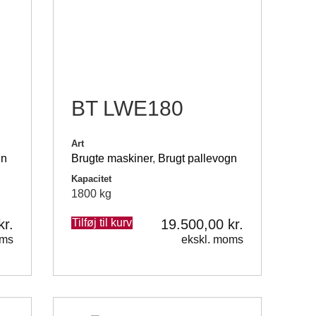
BT LWE180
Art
gn
Brugte maskiner
,
Brugt pallevogn
Kapacitet
1800 kg
kr.
Tilføj til kurv
19.500,00
kr.
oms
ekskl. moms