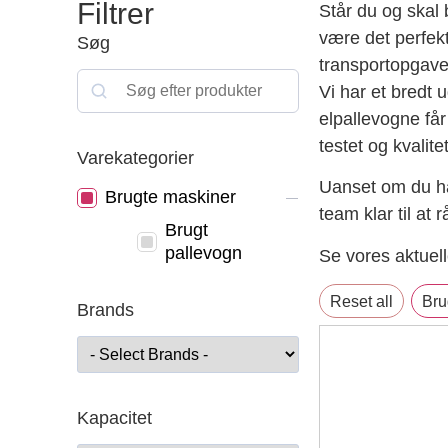
Filtrer
Står du og skal 
være det perfekt
Søg
transportopgaver
Vi har et bredt 
elpallevogne få
testet og kvalite
Varekategorier
Uanset om du har
Brugte maskiner
team klar til at
Brugt
pallevogn
Se vores aktuell
Reset all
Bru
Brands
Kapacitet