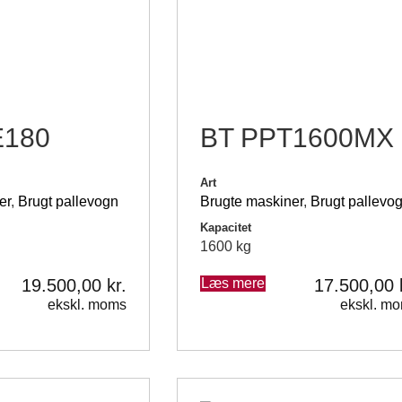
E180
BT PPT1600MX
Art
er
,
Brugt pallevogn
Brugte maskiner
,
Brugt pallevo
Kapacitet
1600 kg
19.500,00
kr.
Læs mere
17.500,00
ekskl. moms
ekskl. m