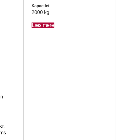
Kapacitet
2000 kg
Læs mere
gn
kr.
oms