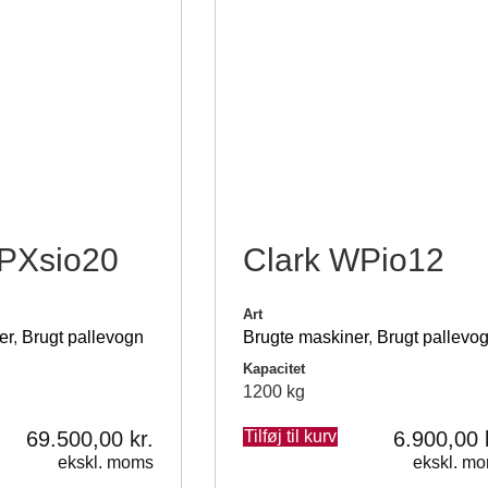
PPXsio20
Clark WPio12
Art
er
,
Brugt pallevogn
Brugte maskiner
,
Brugt pallevo
Kapacitet
1200 kg
69.500,00
kr.
Tilføj til kurv
6.900,00
ekskl. moms
ekskl. m