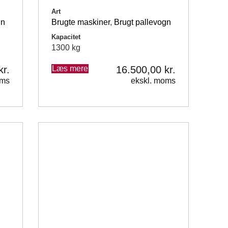
Art
gn
Brugte maskiner
,
Brugt pallevogn
Kapacitet
1300 kg
kr.
Læs mere
16.500,00
kr.
oms
ekskl. moms