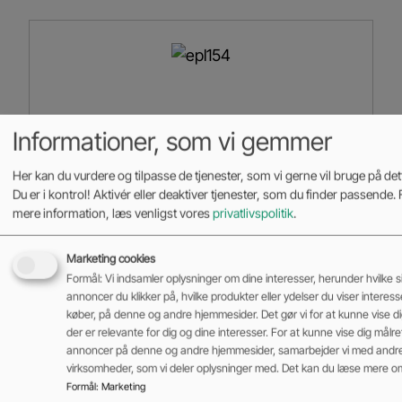
Informationer, som vi gemmer
Her kan du vurdere og tilpasse de tjenester, som vi gerne vil bruge på de
Du er i kontrol! Aktivér eller deaktiver tjenester, som du finder passende. F
mere information, læs venligst vores
privatlivspolitik
.
Marketing cookies
Formål: Vi indsamler oplysninger om dine interesser, herunder hvilke s
annoncer du klikker på, hvilke produkter eller ydelser du viser interesse 
køber, på denne og andre hjemmesider. Det gør vi for at kunne vise d
EP EPL185
der er relevante for dig og dine interesser. For at kunne vise dig målr
annoncer på denne og andre hjemmesider, samarbejder vi med andr
virksomheder, som vi deler oplysninger med. Det kan du læse mere o
Art
Formål
:
Marketing
Elektriske lager- og butikshåndteringsmaskiner
,