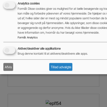
Elpallevogne
,
Fabriksnye maskiner på lager
Analytics cookies
Formål: Disse cookies giver os mulighed for at tælle besøgende og trafi
Kapacitet
kan måle og forbedre ydeevnen af vores hjemmeside. De hjælper os 
1800 kg
ud af, hvilke sider der er mest og mindst populære samt hvordan de
bevæger sig rundt på hjemmesiden. Alle oplysninger, som disse cooki
Tilføj til kurv
er aggregerede og derfor anonyme. Hvis du ikke tillader disse cookies, 
have information om, hvornår du har besøgt vores hjemmeside.
Formål
:
Analytics
19.500,00
kr.
ekskl. moms
Aktiver/deaktiver alle applikatione
Brug denne kontakt til at aktivere/deaktivere alle apps.
Afvis
Tillad udvalgte