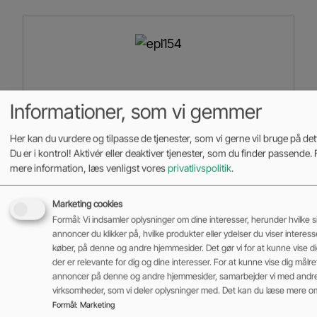
Informationer, som vi gemmer
Her kan du vurdere og tilpasse de tjenester, som vi gerne vil bruge på de
Du er i kontrol! Aktivér eller deaktiver tjenester, som du finder passende. F
mere information, læs venligst vores
privatlivspolitik
.
Marketing cookies
Formål: Vi indsamler oplysninger om dine interesser, herunder hvilke s
annoncer du klikker på, hvilke produkter eller ydelser du viser interesse 
køber, på denne og andre hjemmesider. Det gør vi for at kunne vise d
EP EPL185
der er relevante for dig og dine interesser. For at kunne vise dig målr
annoncer på denne og andre hjemmesider, samarbejder vi med andr
virksomheder, som vi deler oplysninger med. Det kan du læse mere o
Art
Formål
:
Marketing
Elektriske lager- og butikshåndteringsmaskiner
,