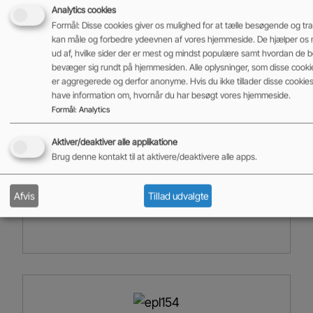
Elpallevogne
,
Fabriksnye maskiner på lager
Analytics cookies
Formål: Disse cookies giver os mulighed for at tælle besøgende og trafi
Kapacitet
kan måle og forbedre ydeevnen af vores hjemmeside. De hjælper os 
1800 kg
ud af, hvilke sider der er mest og mindst populære samt hvordan de
bevæger sig rundt på hjemmesiden. Alle oplysninger, som disse cooki
Tilføj til kurv
er aggregerede og derfor anonyme. Hvis du ikke tillader disse cookies, 
have information om, hvornår du har besøgt vores hjemmeside.
Formål
:
Analytics
19.500,00
kr.
ekskl. moms
Aktiver/deaktiver alle applikatione
Brug denne kontakt til at aktivere/deaktivere alle apps.
Afvis
Tillad udvalgte