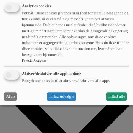
Analytics cookies
Læs om hvordan avanceret flådestyring kan være med
Formål: Disse cookies giver os mulighed for at tælle besøgende og
til at optimere transport og logistik.
trafikkilder, så vi kan måle og forbedre ydeevnen af vores
hjemmeside. De hjælper os med at finde ud af, hvilke sider der er
mest og mindst populære samt hvordan de besøgende bevæger sig
rundt på hjemmesiden. Alle oplysninger, som disse cookies
indsamler, er aggregerede og derfor anonyme. Hvis du ikke tillader
Om os
disse cookies, vil vi ikke have information om, hvornår du har
besøgt vores hjemmeside.
Formål
:
Analytics
Aktiver/deaktiver alle applikatione
Brug denne kontakt til at aktivere/deaktivere alle apps.
Afvis
Tillad udvalgte
Tillad alle