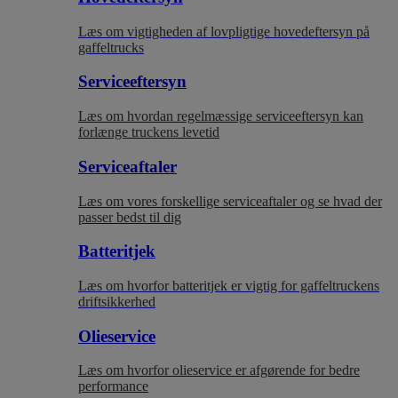
Læs om vigtigheden af lovpligtige hovedeftersyn på
gaffeltrucks
Serviceeftersyn
Læs om hvordan regelmæssige serviceeftersyn kan
forlænge truckens levetid
Serviceaftaler
Læs om vores forskellige serviceaftaler og se hvad der
passer bedst til dig
Batteritjek
Læs om hvorfor batteritjek er vigtig for gaffeltruckens
driftsikkerhed
Olieservice
Læs om hvorfor olieservice er afgørende for bedre
performance