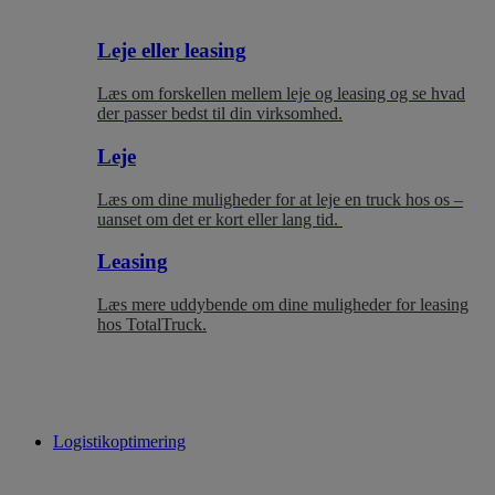
Leje eller leasing
Læs om forskellen mellem leje og leasing og se hvad
der passer bedst til
din virksomhed.
Leje
Læs om dine muligheder for at leje en truck hos os –
uanset om det er kort eller lang tid.
Leasing
Læs mere uddybende om dine muligheder for leasing
hos TotalTruck.
Logistikoptimering