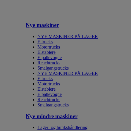
Nye maskiner
NYE MASKINER PÅ LAGER
Eltrucks
Motortrucks
Elstablere
Elpallevogne
Reachtrucks
Smalgangstrucks
NYE MASKINER PÅ LAGER
Eltrucks
Motortrucks
Elstablere
Elpallevogne
Reachtrucks
Smalgangstrucks
Nye mindre maskiner
Lager- og butikshåndtering