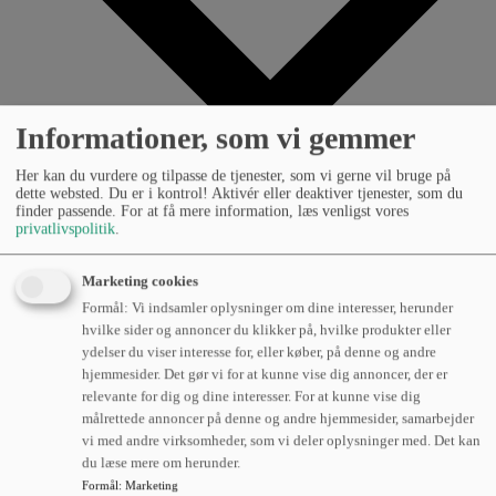
Informationer, som vi gemmer
Her kan du vurdere og tilpasse de tjenester, som vi gerne vil bruge på
dette websted. Du er i kontrol! Aktivér eller deaktiver tjenester, som du
finder passende. For at få mere information, læs venligst vores
privatlivspolitik
.
Lageroptimering
Marketing cookies
Formål: Vi indsamler oplysninger om dine interesser, herunder
Læs om hvordan vores erfarne specialister kan hjælpe
hvilke sider og annoncer du klikker på, hvilke produkter eller
dig med at optimere dit lager.
ydelser du viser interesse for, eller køber, på denne og andre
hjemmesider. Det gør vi for at kunne vise dig annoncer, der er
Reolløsninger
relevante for dig og dine interesser. For at kunne vise dig
målrettede annoncer på denne og andre hjemmesider, samarbejder
Læs om hvordan vi kan hjælpe dig med at få mest ud af
vi med andre virksomheder, som vi deler oplysninger med. Det kan
dit lager.
du læse mere om herunder.
Formål
:
Marketing
Flådestyring