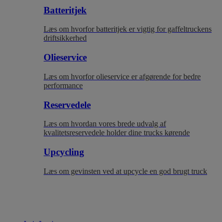
Batteritjek
Læs om hvorfor batteritjek er vigtig for gaffeltruckens
driftsikkerhed
Olieservice
Læs om hvorfor olieservice er afgørende for bedre
performance
Reservedele
Læs om hvordan vores brede udvalg af
kvalitetsreservedele holder dine trucks kørende
Upcycling
Læs om gevinsten ved at upcycle en god brugt truck