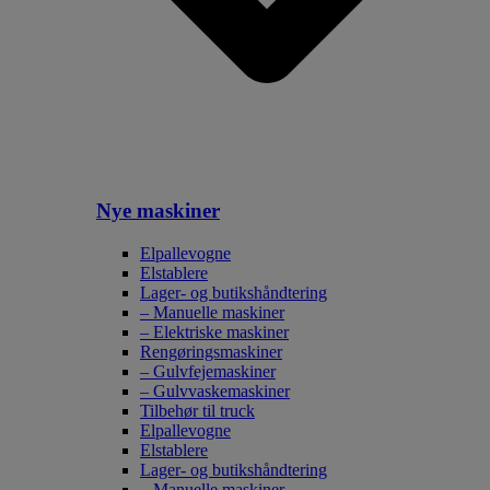
Nye maskiner
Elpallevogne
Elstablere
Lager- og butikshåndtering
– Manuelle maskiner
– Elektriske maskiner
Rengøringsmaskiner
– Gulvfejemaskiner
– Gulvvaskemaskiner
Tilbehør til truck
Elpallevogne
Elstablere
Lager- og butikshåndtering
– Manuelle maskiner