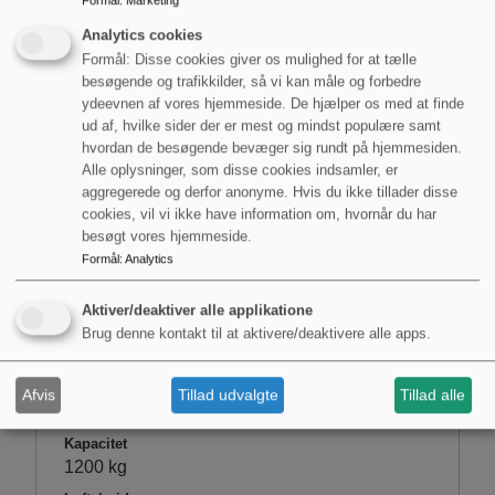
Formål
:
Marketing
Analytics cookies
Formål: Disse cookies giver os mulighed for at tælle
besøgende og trafikkilder, så vi kan måle og forbedre
ydeevnen af vores hjemmeside. De hjælper os med at finde
ud af, hvilke sider der er mest og mindst populære samt
hvordan de besøgende bevæger sig rundt på hjemmesiden.
Alle oplysninger, som disse cookies indsamler, er
aggregerede og derfor anonyme. Hvis du ikke tillader disse
cookies, vil vi ikke have information om, hvornår du har
besøgt vores hjemmeside.
Formål
:
Analytics
EP ESA121-M
Aktiver/deaktiver alle applikatione
Brug denne kontakt til at aktivere/deaktivere alle apps.
Art
Elektriske lager- og
butikshåndteringsmaskiner
,
Elstablere
,
Afvis
Tillad udvalgte
Tillad alle
Fabriksnye maskiner på lager
Kapacitet
1200 kg