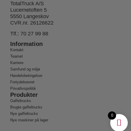
TotalTruck A/S
Lucernetoften 5
5550 Langeskov
CVR.nr. 26126622
Tlf.:
70 27 99 88
Information
Kontakt
Teamet
Karriere
Samfund og miljø
Handelsbetingelser
Fortydelsesret
Privatlivspolitik
Produkter
Gaffeltrucks
Brugte gaffeltrucks
Nye gaffeltrucks
0
Nye maskiner på lager