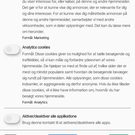
du viser interesse for, eller køber, på denne og andre hjemmesider.
Det gør vi for at kunne vise dig annoncer, der er relevante for dig
og dine interesser. For at kunne vise dig målrettede annoncer på
denne og andre hjemmesider, samarbejder vi med andre
virksomheder, som vi deler oplysninger med. Det kan du læse mere
om herunder.
Formål
:
Marketing
Analytics cookies
Formål: Disse cookies giver os mulighed for at tælle besøgende og
EP EPL185
trafikkilder, så vi kan måle og forbedre ydeevnen af vores
hjemmeside. De hjælper os med at finde ud af, hvilke sider der er
Art
mest og mindst populære samt hvordan de besøgende bevæger
Elektriske lager- og butikshåndteringsmaskiner
,
sig rundt på hjemmesiden. Alle oplysninger, som disse cookies
Elpallevogne
,
Fabriksnye maskiner på lager
indsamler, er aggregerede og derfor anonyme. Hvis du ikke tillader
disse cookies, vil vi ikke have information om, hvornår du har
Kapacitet
besøgt vores hjemmeside.
1800 kg
Formål
:
Analytics
Tilføj til kurv
Aktiver/deaktiver alle applikatione
Brug denne kontakt til at aktivere/deaktivere alle apps.
19.500,00
kr.
ekskl. moms