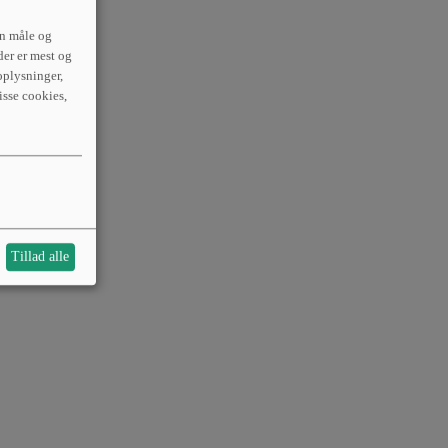
an måle og
der er mest og
plysninger,
isse cookies,
Tillad alle