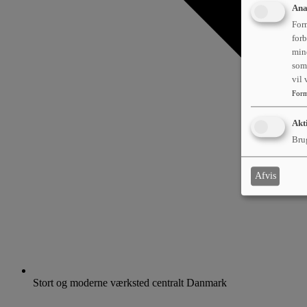
Ana
Form
forb
min
som 
vil
Form
Akt
Brug
Afvis
Stort og moderne værksted centralt Danmark