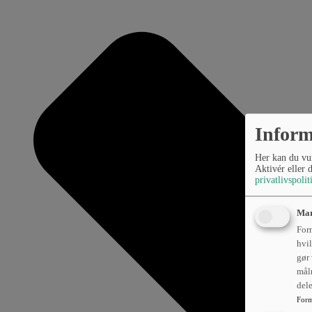
Inform
Her kan du vur
Aktivér eller 
privatlivspolit
Mar
Form
hvil
gør 
mål
del
Form