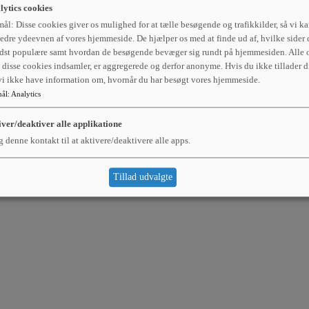
lytics cookies
ål: Disse cookies giver os mulighed for at tælle besøgende og trafikkilder, så vi k
edre ydeevnen af vores hjemmeside. De hjælper os med at finde ud af, hvilke sider 
dst populære samt hvordan de besøgende bevæger sig rundt på hjemmesiden. Alle o
disse cookies indsamler, er aggregerede og derfor anonyme. Hvis du ikke tillader d
 vi ikke have information om, hvornår du har besøgt vores hjemmeside.
ål
:
Analytics
iver/deaktiver alle applikatione
 denne kontakt til at aktivere/deaktivere alle apps.
Tillad udvalgte