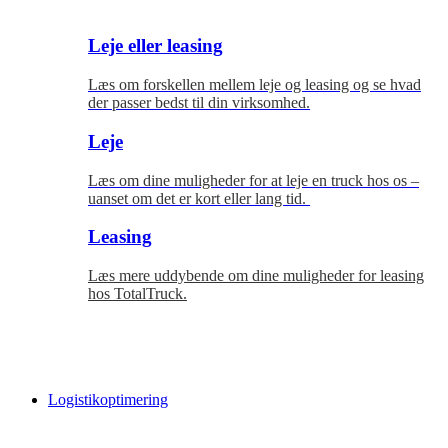
Leje eller leasing
Læs om forskellen mellem leje og leasing og se hvad
der passer bedst til
din virksomhed.
Leje
Læs om dine muligheder for at leje en truck hos os –
uanset om det er kort eller lang tid.
Leasing
Læs mere uddybende om dine muligheder for leasing
hos TotalTruck.
Logistikoptimering