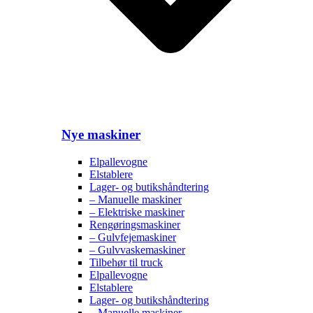
Nye maskiner
Elpallevogne
Elstablere
Lager- og butikshåndtering
– Manuelle maskiner
– Elektriske maskiner
Rengøringsmaskiner
– Gulvfejemaskiner
– Gulvvaskemaskiner
Tilbehør til truck
Elpallevogne
Elstablere
Lager- og butikshåndtering
– Manuelle maskiner