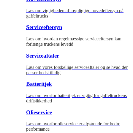
Læs om vigtigheden af lovpligtige hovedeftersyn på
gaffeltrucks
Serviceeftersyn
Læs om hvordan regelmæssige serviceeftersyn kan
forlænge truckens levetid
Serviceaftaler
Læs om vores forskellige serviceaftaler og se hvad der
passer bedst til dig
Batteritjek
Læs om hvorfor batteritjek er vigtig for gaffeltruckens
driftsikkerhed
Olieservice
Læs om hvorfor olieservice er afgørende for bedre
performance